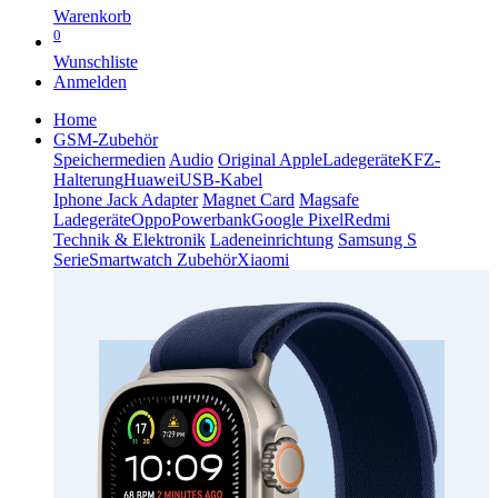
Warenkorb
0
Wunschliste
Anmelden
Home
GSM-Zubehör
Speichermedien
Audio
Original Apple
Ladegeräte
KFZ-
Halterung
Huawei
USB-Kabel
Iphone Jack Adapter
Magnet Card
Magsafe
Ladegeräte
Oppo
Powerbank
Google Pixel
Redmi
Technik & Elektronik
Ladeneinrichtung
Samsung S
Serie
Smartwatch Zubehör
Xiaomi