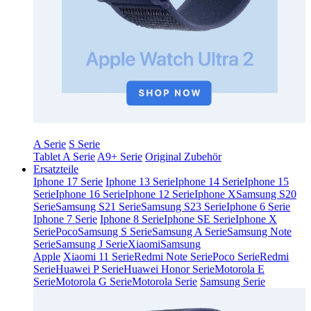
A Serie
S Serie
Tablet A Serie
A9+ Serie
Original Zubehör
Ersatzteile
Iphone 17 Serie
Iphone 13 Serie
Iphone 14 Serie
Iphone 15
Serie
Iphone 16 Serie
Iphone 12 Serie
Iphone X
Samsung S20
Serie
Samsung S21 Serie
Samsung S23 Serie
Iphone 6 Serie
Iphone 7 Serie
Iphone 8 Serie
Iphone SE Serie
Iphone X
Serie
Poco
Samsung S Serie
Samsung A Serie
Samsung Note
Serie
Samsung J Serie
Xiaomi
Samsung
Apple
Xiaomi 11 Serie
Redmi Note Serie
Poco Serie
Redmi
Serie
Huawei P Serie
Huawei Honor Serie
Motorola E
Serie
Motorola G Serie
Motorola Serie
Samsung Serie