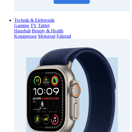
Technik & Elektronik
Gaming
TV Tablet
Haushalt
Beauty & Health
Kompressor
Motorrad
Fahrrad