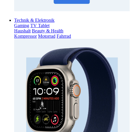
Technik & Elektronik
Gaming
TV Tablet
Haushalt
Beauty & Health
Kompressor
Motorrad
Fahrrad