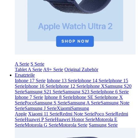
A Serie
S Serie
Tablet A Serie
A9+ Serie
Original Zubehör
Ersatzteile
Iphone 17 Serie
Iphone 13 Serie
Iphone 14 Serie
Iphone 15
Serie
Iphone 16 Serie
Iphone 12 Serie
Iphone X
Samsung S20
Serie
Samsung S21 Serie
Samsung S23 Serie
Iphone 6 Serie
Iphone 7 Serie
Iphone 8 Serie
Iphone SE Serie
Iphone X
Serie
Poco
Samsung S Serie
Samsung A Serie
Samsung Note
Serie
Samsung J Serie
Xiaomi
Samsung
Apple
Xiaomi 11 Serie
Redmi Note Serie
Poco Serie
Redmi
Serie
Huawei P Serie
Huawei Honor Serie
Motorola E
Serie
Motorola G Serie
Motorola Serie
Samsung Serie