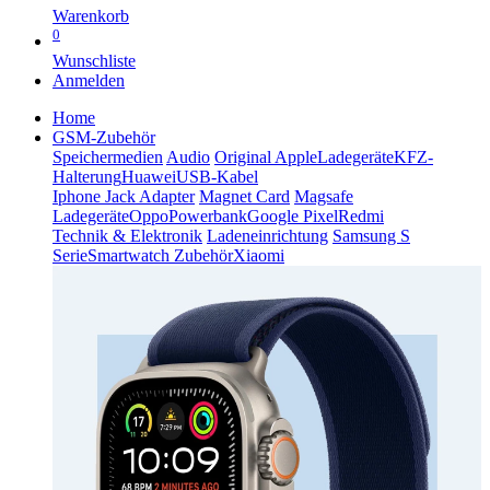
Warenkorb
0
Wunschliste
Anmelden
Home
GSM-Zubehör
Speichermedien
Audio
Original Apple
Ladegeräte
KFZ-
Halterung
Huawei
USB-Kabel
Iphone Jack Adapter
Magnet Card
Magsafe
Ladegeräte
Oppo
Powerbank
Google Pixel
Redmi
Technik & Elektronik
Ladeneinrichtung
Samsung S
Serie
Smartwatch Zubehör
Xiaomi