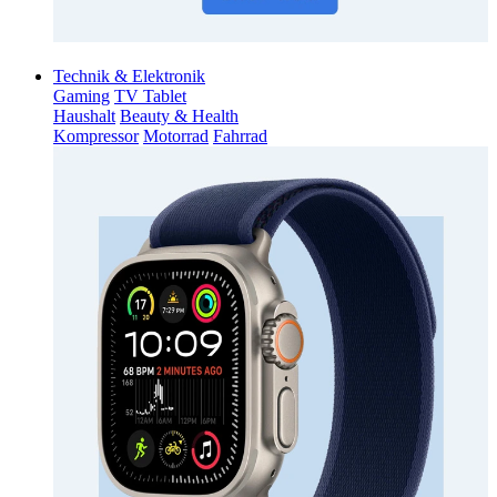
Technik & Elektronik
Gaming
TV Tablet
Haushalt
Beauty & Health
Kompressor
Motorrad
Fahrrad