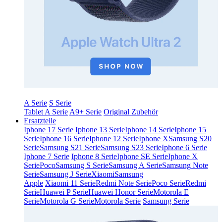
A Serie
S Serie
Tablet A Serie
A9+ Serie
Original Zubehör
Ersatzteile
Iphone 17 Serie
Iphone 13 Serie
Iphone 14 Serie
Iphone 15
Serie
Iphone 16 Serie
Iphone 12 Serie
Iphone X
Samsung S20
Serie
Samsung S21 Serie
Samsung S23 Serie
Iphone 6 Serie
Iphone 7 Serie
Iphone 8 Serie
Iphone SE Serie
Iphone X
Serie
Poco
Samsung S Serie
Samsung A Serie
Samsung Note
Serie
Samsung J Serie
Xiaomi
Samsung
Apple
Xiaomi 11 Serie
Redmi Note Serie
Poco Serie
Redmi
Serie
Huawei P Serie
Huawei Honor Serie
Motorola E
Serie
Motorola G Serie
Motorola Serie
Samsung Serie