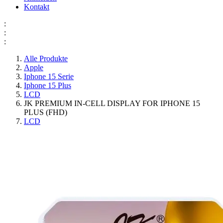
Kontakt
:
:
:
Alle Produkte
Apple
Iphone 15 Serie
Iphone 15 Plus
LCD
JK PREMIUM IN-CELL DISPLAY FOR IPHONE 15
PLUS (FHD)
LCD