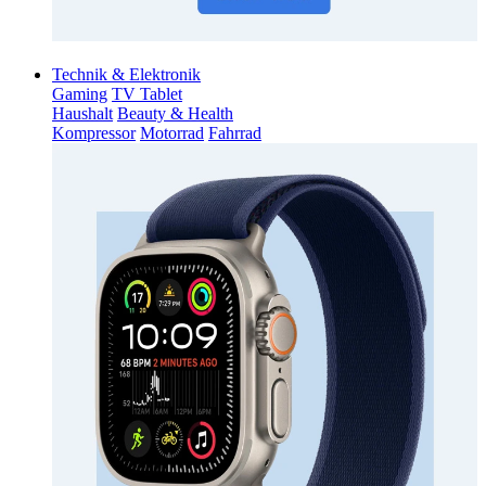
Technik & Elektronik
Gaming
TV Tablet
Haushalt
Beauty & Health
Kompressor
Motorrad
Fahrrad