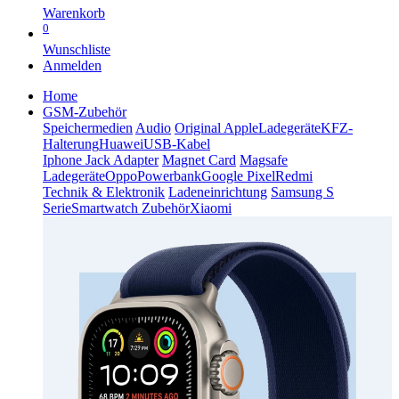
Warenkorb
0
Wunschliste
Anmelden
Home
GSM-Zubehör
Speichermedien
Audio
Original Apple
Ladegeräte
KFZ-
Halterung
Huawei
USB-Kabel
Iphone Jack Adapter
Magnet Card
Magsafe
Ladegeräte
Oppo
Powerbank
Google Pixel
Redmi
Technik & Elektronik
Ladeneinrichtung
Samsung S
Serie
Smartwatch Zubehör
Xiaomi