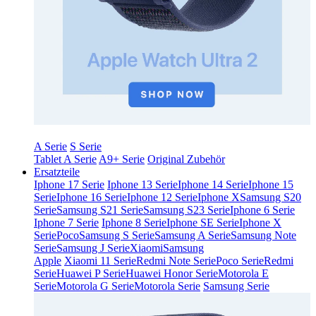
A Serie
S Serie
Tablet A Serie
A9+ Serie
Original Zubehör
Ersatzteile
Iphone 17 Serie
Iphone 13 Serie
Iphone 14 Serie
Iphone 15
Serie
Iphone 16 Serie
Iphone 12 Serie
Iphone X
Samsung S20
Serie
Samsung S21 Serie
Samsung S23 Serie
Iphone 6 Serie
Iphone 7 Serie
Iphone 8 Serie
Iphone SE Serie
Iphone X
Serie
Poco
Samsung S Serie
Samsung A Serie
Samsung Note
Serie
Samsung J Serie
Xiaomi
Samsung
Apple
Xiaomi 11 Serie
Redmi Note Serie
Poco Serie
Redmi
Serie
Huawei P Serie
Huawei Honor Serie
Motorola E
Serie
Motorola G Serie
Motorola Serie
Samsung Serie