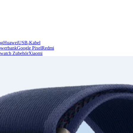
ng
Huawei
USB-Kabel
owerbank
Google Pixel
Redmi
watch Zubehör
Xiaomi