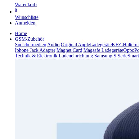
Warenkorb
0
Wunschliste
Anmelden
Home
GSM-Zubehör
Speichermedien
Audio
Original Apple
Ladegeräte
KFZ-Halteru
Iphone Jack Adapter
Magnet Card
Magsafe Ladegeräte
Oppo
P
Technik & Elektronik
Ladeneinrichtung
Samsung S Serie
Smart