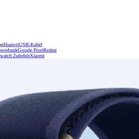
ng
Huawei
USB-Kabel
owerbank
Google Pixel
Redmi
watch Zubehör
Xiaomi