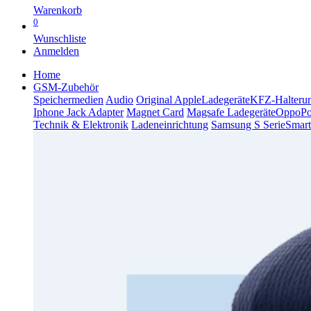
Warenkorb
0
Wunschliste
Anmelden
Home
GSM-Zubehör
Speichermedien
Audio
Original Apple
Ladegeräte
KFZ-Halteru
Iphone Jack Adapter
Magnet Card
Magsafe Ladegeräte
Oppo
P
Technik & Elektronik
Ladeneinrichtung
Samsung S Serie
Smart