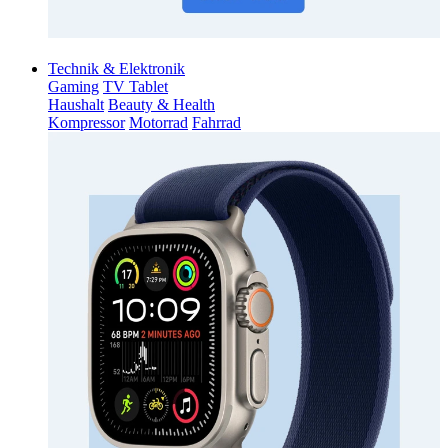
Technik & Elektronik
Gaming
TV Tablet
Haushalt
Beauty & Health
Kompressor
Motorrad
Fahrrad