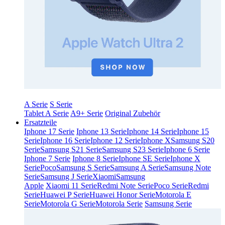
A Serie
S Serie
Tablet A Serie
A9+ Serie
Original Zubehör
Ersatzteile
Iphone 17 Serie
Iphone 13 Serie
Iphone 14 Serie
Iphone 15
Serie
Iphone 16 Serie
Iphone 12 Serie
Iphone X
Samsung S20
Serie
Samsung S21 Serie
Samsung S23 Serie
Iphone 6 Serie
Iphone 7 Serie
Iphone 8 Serie
Iphone SE Serie
Iphone X
Serie
Poco
Samsung S Serie
Samsung A Serie
Samsung Note
Serie
Samsung J Serie
Xiaomi
Samsung
Apple
Xiaomi 11 Serie
Redmi Note Serie
Poco Serie
Redmi
Serie
Huawei P Serie
Huawei Honor Serie
Motorola E
Serie
Motorola G Serie
Motorola Serie
Samsung Serie