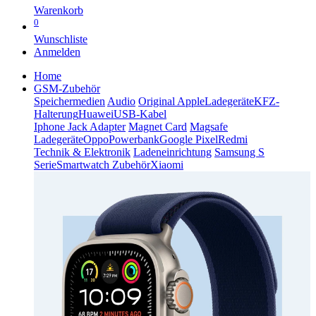
Warenkorb
0
Wunschliste
Anmelden
Home
GSM-Zubehör
Speichermedien
Audio
Original Apple
Ladegeräte
KFZ-
Halterung
Huawei
USB-Kabel
Iphone Jack Adapter
Magnet Card
Magsafe
Ladegeräte
Oppo
Powerbank
Google Pixel
Redmi
Technik & Elektronik
Ladeneinrichtung
Samsung S
Serie
Smartwatch Zubehör
Xiaomi