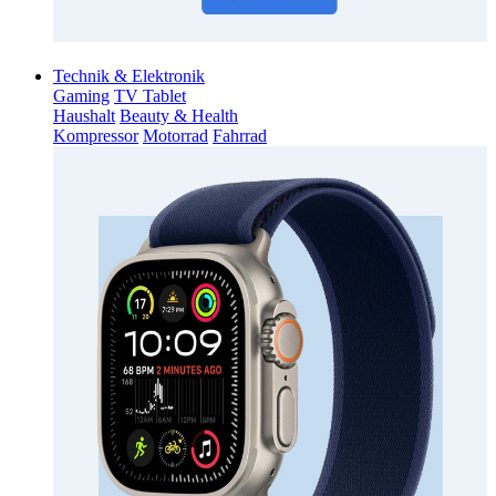
Technik & Elektronik
Gaming
TV Tablet
Haushalt
Beauty & Health
Kompressor
Motorrad
Fahrrad