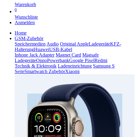
Warenkorb
0
Wunschliste
Anmelden
Home
GSM-Zubehör
Speichermedien
Audio
Original Apple
Ladegeräte
KFZ-
Halterung
Huawei
USB-Kabel
Iphone Jack Adapter
Magnet Card
Magsafe
Ladegeräte
Oppo
Powerbank
Google Pixel
Redmi
Technik & Elektronik
Ladeneinrichtung
Samsung S
Serie
Smartwatch Zubehör
Xiaomi