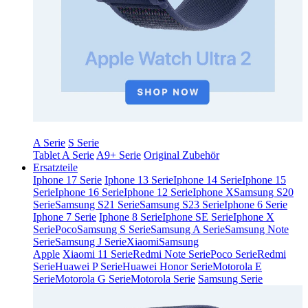
A Serie
S Serie
Tablet A Serie
A9+ Serie
Original Zubehör
Ersatzteile
Iphone 17 Serie
Iphone 13 Serie
Iphone 14 Serie
Iphone 15
Serie
Iphone 16 Serie
Iphone 12 Serie
Iphone X
Samsung S20
Serie
Samsung S21 Serie
Samsung S23 Serie
Iphone 6 Serie
Iphone 7 Serie
Iphone 8 Serie
Iphone SE Serie
Iphone X
Serie
Poco
Samsung S Serie
Samsung A Serie
Samsung Note
Serie
Samsung J Serie
Xiaomi
Samsung
Apple
Xiaomi 11 Serie
Redmi Note Serie
Poco Serie
Redmi
Serie
Huawei P Serie
Huawei Honor Serie
Motorola E
Serie
Motorola G Serie
Motorola Serie
Samsung Serie