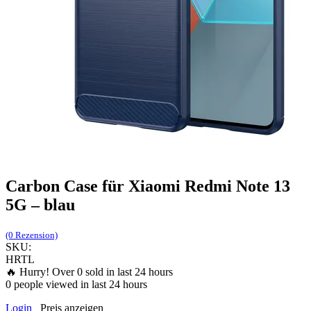
Carbon Case für Xiaomi Redmi Note 13
5G – blau
(0 Rezension)
SKU:
HRTL
🔥 Hurry! Over
0
sold in last 24 hours
0
people viewed in last 24 hours
Login
Preis anzeigen