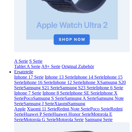
A Serie
S Serie
Tablet A Serie
A9+ Serie
Original Zubehör
Ersatzteile
Iphone 17 Serie
Iphone 13 Serie
Iphone 14 Serie
Iphone 15
Serie
Iphone 16 Serie
Iphone 12 Serie
Iphone X
Samsung S20
Serie
Samsung S21 Serie
Samsung S23 Serie
Iphone 6 Serie
Iphone 7 Serie
Iphone 8 Serie
Iphone SE Serie
Iphone X
Serie
Poco
Samsung S Serie
Samsung A Serie
Samsung Note
Serie
Samsung J Serie
Xiaomi
Samsung
Apple
Xiaomi 11 Serie
Redmi Note Serie
Poco Serie
Redmi
Serie
Huawei P Serie
Huawei Honor Serie
Motorola E
Serie
Motorola G Serie
Motorola Serie
Samsung Serie