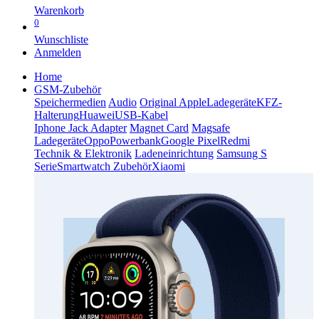
Warenkorb
0
Wunschliste
Anmelden
Home
GSM-Zubehör
Speichermedien
Audio
Original Apple
Ladegeräte
KFZ-
Halterung
Huawei
USB-Kabel
Iphone Jack Adapter
Magnet Card
Magsafe
Ladegeräte
Oppo
Powerbank
Google Pixel
Redmi
Technik & Elektronik
Ladeneinrichtung
Samsung S
Serie
Smartwatch Zubehör
Xiaomi