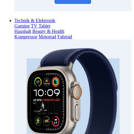
Technik & Elektronik
Gaming
TV Tablet
Haushalt
Beauty & Health
Kompressor
Motorrad
Fahrrad