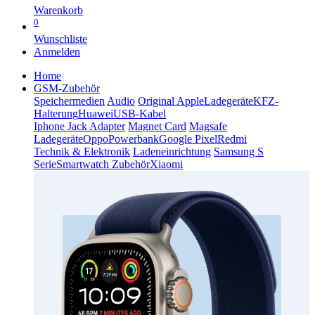
Warenkorb
0
Wunschliste
Anmelden
Home
GSM-Zubehör
Speichermedien
Audio
Original Apple
Ladegeräte
KFZ-
Halterung
Huawei
USB-Kabel
Iphone Jack Adapter
Magnet Card
Magsafe
Ladegeräte
Oppo
Powerbank
Google Pixel
Redmi
Technik & Elektronik
Ladeneinrichtung
Samsung S
Serie
Smartwatch Zubehör
Xiaomi