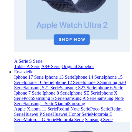
A Serie
S Serie
Tablet A Serie
A9+ Serie
Original Zubehör
Ersatzteile
Iphone 17 Serie
Iphone 13 Serie
Iphone 14 Serie
Iphone 15
Serie
Iphone 16 Serie
Iphone 12 Serie
Iphone X
Samsung S20
Serie
Samsung S21 Serie
Samsung S23 Serie
Iphone 6 Serie
Iphone 7 Serie
Iphone 8 Serie
Iphone SE Serie
Iphone X
Serie
Poco
Samsung S Serie
Samsung A Serie
Samsung Note
Serie
Samsung J Serie
Xiaomi
Samsung
Apple
Xiaomi 11 Serie
Redmi Note Serie
Poco Serie
Redmi
Serie
Huawei P Serie
Huawei Honor Serie
Motorola E
Serie
Motorola G Serie
Motorola Serie
Samsung Serie