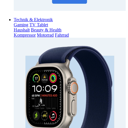
Technik & Elektronik
Gaming
TV Tablet
Haushalt
Beauty & Health
Kompressor
Motorrad
Fahrrad