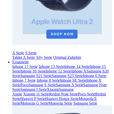
A Serie
S Serie
Tablet A Serie
A9+ Serie
Original Zubehör
Ersatzteile
Iphone 17 Serie
Iphone 13 Serie
Iphone 14 Serie
Iphone 15
Serie
Iphone 16 Serie
Iphone 12 Serie
Iphone X
Samsung S20
Serie
Samsung S21 Serie
Samsung S23 Serie
Iphone 6 Serie
Iphone 7 Serie
Iphone 8 Serie
Iphone SE Serie
Iphone X
Serie
Poco
Samsung S Serie
Samsung A Serie
Samsung Note
Serie
Samsung J Serie
Xiaomi
Samsung
Apple
Xiaomi 11 Serie
Redmi Note Serie
Poco Serie
Redmi
Serie
Huawei P Serie
Huawei Honor Serie
Motorola E
Serie
Motorola G Serie
Motorola Serie
Samsung Serie