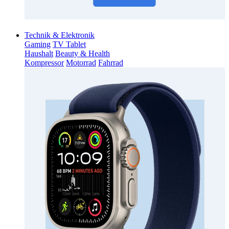
Technik & Elektronik
Gaming
TV Tablet
Haushalt
Beauty & Health
Kompressor
Motorrad
Fahrrad