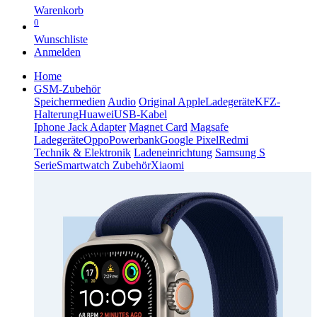
Warenkorb
0
Wunschliste
Anmelden
Home
GSM-Zubehör
Speichermedien
Audio
Original Apple
Ladegeräte
KFZ-
Halterung
Huawei
USB-Kabel
Iphone Jack Adapter
Magnet Card
Magsafe
Ladegeräte
Oppo
Powerbank
Google Pixel
Redmi
Technik & Elektronik
Ladeneinrichtung
Samsung S
Serie
Smartwatch Zubehör
Xiaomi