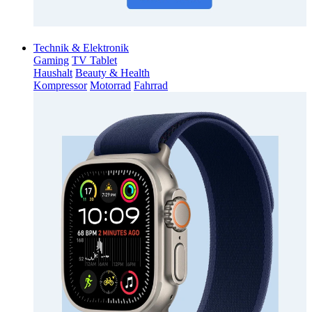
Technik & Elektronik
Gaming
TV Tablet
Haushalt
Beauty & Health
Kompressor
Motorrad
Fahrrad