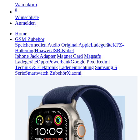
Warenkorb
0
Wunschliste
Anmelden
Home
GSM-Zubehör
Speichermedien
Audio
Original Apple
Ladegeräte
KFZ-
Halterung
Huawei
USB-Kabel
Iphone Jack Adapter
Magnet Card
Magsafe
Ladegeräte
Oppo
Powerbank
Google Pixel
Redmi
Technik & Elektronik
Ladeneinrichtung
Samsung S
Serie
Smartwatch Zubehör
Xiaomi