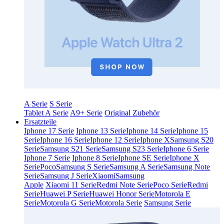
A Serie
S Serie
Tablet A Serie
A9+ Serie
Original Zubehör
Ersatzteile
Iphone 17 Serie
Iphone 13 Serie
Iphone 14 Serie
Iphone 15
Serie
Iphone 16 Serie
Iphone 12 Serie
Iphone X
Samsung S20
Serie
Samsung S21 Serie
Samsung S23 Serie
Iphone 6 Serie
Iphone 7 Serie
Iphone 8 Serie
Iphone SE Serie
Iphone X
Serie
Poco
Samsung S Serie
Samsung A Serie
Samsung Note
Serie
Samsung J Serie
Xiaomi
Samsung
Apple
Xiaomi 11 Serie
Redmi Note Serie
Poco Serie
Redmi
Serie
Huawei P Serie
Huawei Honor Serie
Motorola E
Serie
Motorola G Serie
Motorola Serie
Samsung Serie