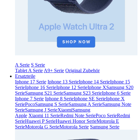
A Serie
S Serie
Tablet A Serie
A9+ Serie
Original Zubehör
Ersatzteile
Iphone 17 Serie
Iphone 13 Serie
Iphone 14 Serie
Iphone 15
Serie
Iphone 16 Serie
Iphone 12 Serie
Iphone X
Samsung S20
Serie
Samsung S21 Serie
Samsung S23 Serie
Iphone 6 Serie
Iphone 7 Serie
Iphone 8 Serie
Iphone SE Serie
Iphone X
Serie
Poco
Samsung S Serie
Samsung A Serie
Samsung Note
Serie
Samsung J Serie
Xiaomi
Samsung
Apple
Xiaomi 11 Serie
Redmi Note Serie
Poco Serie
Redmi
Serie
Huawei P Serie
Huawei Honor Serie
Motorola E
Serie
Motorola G Serie
Motorola Serie
Samsung Serie