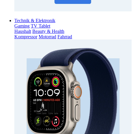
Technik & Elektronik
Gaming
TV Tablet
Haushalt
Beauty & Health
Kompressor
Motorrad
Fahrrad