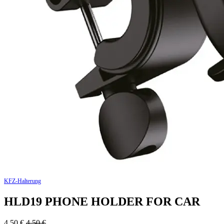
KFZ-Halterung
HLD19 PHONE HOLDER FOR CAR
4,50
€
4,50
€