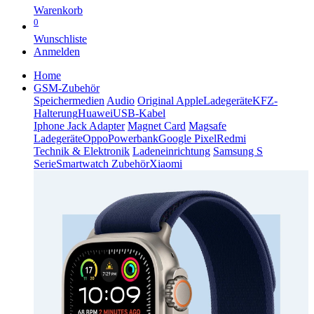
Warenkorb
0
Wunschliste
Anmelden
Home
GSM-Zubehör
Speichermedien
Audio
Original Apple
Ladegeräte
KFZ-
Halterung
Huawei
USB-Kabel
Iphone Jack Adapter
Magnet Card
Magsafe
Ladegeräte
Oppo
Powerbank
Google Pixel
Redmi
Technik & Elektronik
Ladeneinrichtung
Samsung S
Serie
Smartwatch Zubehör
Xiaomi