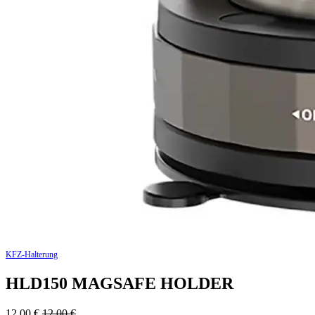
KFZ-Halterung
HLD150 MAGSAFE HOLDER
12,00
€
12,00
€