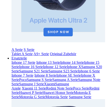
A Serie
S Serie
Tablet A Serie
A9+ Serie
Original Zubehör
Ersatzteile
Iphone 17 Serie
Iphone 13 Serie
Iphone 14 Serie
Iphone 15
Serie
Iphone 16 Serie
Iphone 12 Serie
Iphone X
Samsung S20
Serie
Samsung S21 Serie
Samsung S23 Serie
Iphone 6 Serie
Iphone 7 Serie
Iphone 8 Serie
Iphone SE Serie
Iphone X
Serie
Poco
Samsung S Serie
Samsung A Serie
Samsung Note
Serie
Samsung J Serie
Xiaomi
Samsung
Apple
Xiaomi 11 Serie
Redmi Note Serie
Poco Serie
Redmi
Serie
Huawei P Serie
Huawei Honor Serie
Motorola E
Serie
Motorola G Serie
Motorola Serie
Samsung Serie