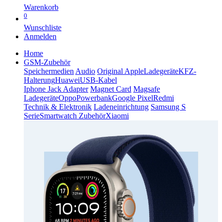
Warenkorb
0
Wunschliste
Anmelden
Home
GSM-Zubehör
Speichermedien
Audio
Original Apple
Ladegeräte
KFZ-
Halterung
Huawei
USB-Kabel
Iphone Jack Adapter
Magnet Card
Magsafe
Ladegeräte
Oppo
Powerbank
Google Pixel
Redmi
Technik & Elektronik
Ladeneinrichtung
Samsung S
Serie
Smartwatch Zubehör
Xiaomi