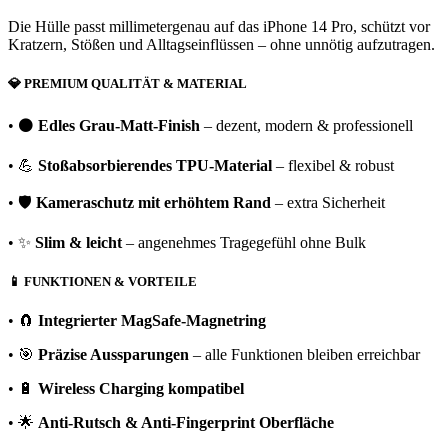
Die Hülle passt millimetergenau auf das iPhone 14 Pro, schützt vor
Kratzern, Stößen und Alltagseinflüssen – ohne unnötig aufzutragen.
💎
PREMIUM QUALITÄT & MATERIAL
• ⚫
Edles Grau-Matt-Finish
– dezent, modern & professionell
• 💪
Stoßabsorbierendes TPU-Material
– flexibel & robust
• 🛡️
Kameraschutz mit erhöhtem Rand
– extra Sicherheit
• ✨
Slim & leicht
– angenehmes Tragegefühl ohne Bulk
📱
FUNKTIONEN & VORTEILE
• 🧲
Integrierter MagSafe-Magnetring
• 🎯
Präzise Aussparungen
– alle Funktionen bleiben erreichbar
• 🔋
Wireless Charging kompatibel
• 🌟
Anti-Rutsch & Anti-Fingerprint Oberfläche