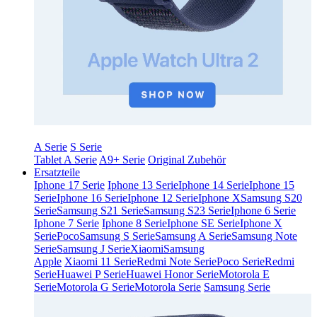
A Serie
S Serie
Tablet A Serie
A9+ Serie
Original Zubehör
Ersatzteile
Iphone 17 Serie
Iphone 13 Serie
Iphone 14 Serie
Iphone 15
Serie
Iphone 16 Serie
Iphone 12 Serie
Iphone X
Samsung S20
Serie
Samsung S21 Serie
Samsung S23 Serie
Iphone 6 Serie
Iphone 7 Serie
Iphone 8 Serie
Iphone SE Serie
Iphone X
Serie
Poco
Samsung S Serie
Samsung A Serie
Samsung Note
Serie
Samsung J Serie
Xiaomi
Samsung
Apple
Xiaomi 11 Serie
Redmi Note Serie
Poco Serie
Redmi
Serie
Huawei P Serie
Huawei Honor Serie
Motorola E
Serie
Motorola G Serie
Motorola Serie
Samsung Serie