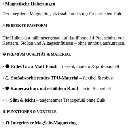
•
Magnetische Halterungen
Der integrierte Magnetring sitzt stabil und sorgt für perfekten Halt.
⚡
PERFEKTE PASSFORM
Die Hülle passt millimetergenau auf das iPhone 14 Pro, schützt vor
Kratzern, Stößen und Alltagseinflüssen – ohne unnötig aufzutragen.
💎
PREMIUM QUALITÄT & MATERIAL
• ⚫
Edles Grau-Matt-Finish
– dezent, modern & professionell
• 💪
Stoßabsorbierendes TPU-Material
– flexibel & robust
• 🛡️
Kameraschutz mit erhöhtem Rand
– extra Sicherheit
• ✨
Slim & leicht
– angenehmes Tragegefühl ohne Bulk
📱
FUNKTIONEN & VORTEILE
• 🧲
Integrierter MagSafe-Magnetring