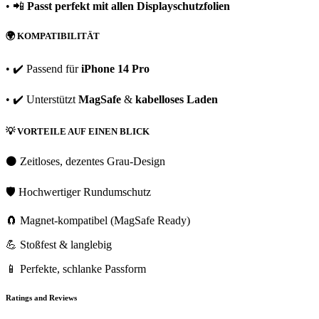
• 📲
Passt perfekt mit allen Displayschutzfolien
🌍
KOMPATIBILITÄT
• ✔️ Passend für
iPhone 14 Pro
• ✔️ Unterstützt
MagSafe
&
kabelloses Laden
💡
VORTEILE AUF EINEN BLICK
⚫ Zeitloses, dezentes Grau-Design
🛡️ Hochwertiger Rundumschutz
🧲 Magnet-kompatibel (MagSafe Ready)
💪 Stoßfest & langlebig
📱 Perfekte, schlanke Passform
Ratings and Reviews