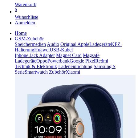
Warenkorb
0
Wunschliste
Anmelden
Home
GSM-Zubehör
Speichermedien
Audio
Original Apple
Ladegeräte
KFZ-
Halterung
Huawei
USB-Kabel
Iphone Jack Adapter
Magnet Card
Magsafe
Ladegeräte
Oppo
Powerbank
Google Pixel
Redmi
Technik & Elektronik
Ladeneinrichtung
Samsung S
Serie
Smartwatch Zubehör
Xiaomi