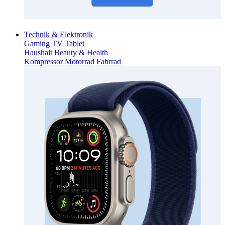
Technik & Elektronik
Gaming
TV Tablet
Haushalt
Beauty & Health
Kompressor
Motorrad
Fahrrad