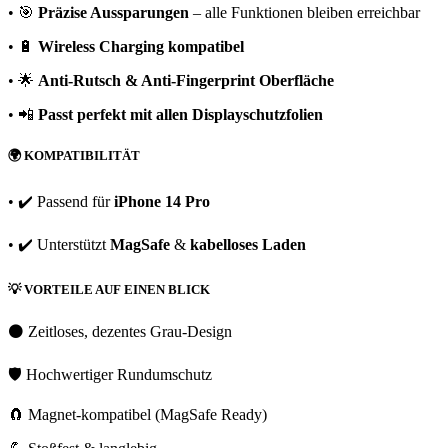
• 🎯
Präzise Aussparungen
– alle Funktionen bleiben erreichbar
• 🔋
Wireless Charging kompatibel
• 🌟
Anti-Rutsch & Anti-Fingerprint Oberfläche
• 📲
Passt perfekt mit allen Displayschutzfolien
🌍
KOMPATIBILITÄT
• ✔️ Passend für
iPhone 14 Pro
• ✔️ Unterstützt
MagSafe
&
kabelloses Laden
💡
VORTEILE AUF EINEN BLICK
⚫ Zeitloses, dezentes Grau-Design
🛡️ Hochwertiger Rundumschutz
🧲 Magnet-kompatibel (MagSafe Ready)