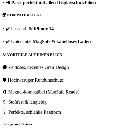
• 📲
Passt perfekt mit allen Displayschutzfolien
🌍
KOMPATIBILITÄT
• ✔️ Passend für
iPhone 14
• ✔️ Unterstützt
MagSafe
&
kabelloses Laden
💡
VORTEILE AUF EINEN BLICK
⚫ Zeitloses, dezentes Grau-Design
🛡️ Hochwertiger Rundumschutz
🧲 Magnet-kompatibel (MagSafe Ready)
💪 Stoßfest & langlebig
📱 Perfekte, schlanke Passform
Ratings and Reviews