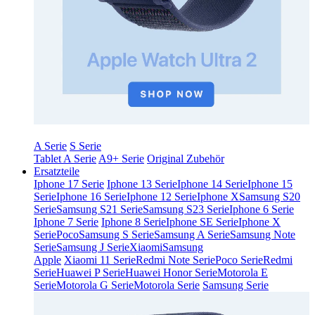
A Serie
S Serie
Tablet A Serie
A9+ Serie
Original Zubehör
Ersatzteile
Iphone 17 Serie
Iphone 13 Serie
Iphone 14 Serie
Iphone 15
Serie
Iphone 16 Serie
Iphone 12 Serie
Iphone X
Samsung S20
Serie
Samsung S21 Serie
Samsung S23 Serie
Iphone 6 Serie
Iphone 7 Serie
Iphone 8 Serie
Iphone SE Serie
Iphone X
Serie
Poco
Samsung S Serie
Samsung A Serie
Samsung Note
Serie
Samsung J Serie
Xiaomi
Samsung
Apple
Xiaomi 11 Serie
Redmi Note Serie
Poco Serie
Redmi
Serie
Huawei P Serie
Huawei Honor Serie
Motorola E
Serie
Motorola G Serie
Motorola Serie
Samsung Serie