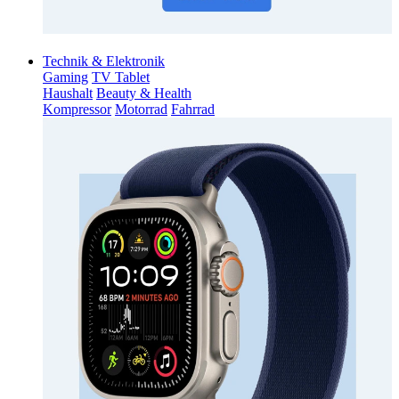
Technik & Elektronik
Gaming
TV Tablet
Haushalt
Beauty & Health
Kompressor
Motorrad
Fahrrad