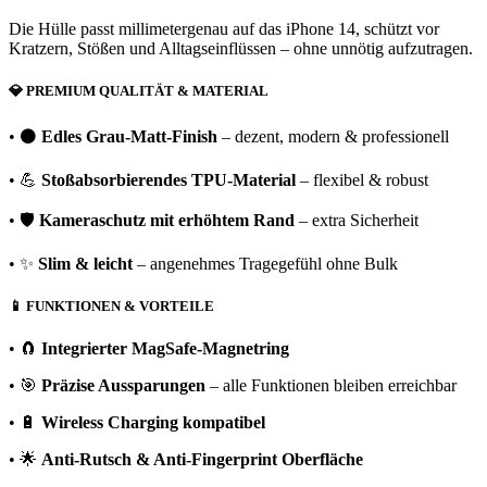
Die Hülle passt millimetergenau auf das iPhone 14, schützt vor
Kratzern, Stößen und Alltagseinflüssen – ohne unnötig aufzutragen.
💎
PREMIUM QUALITÄT & MATERIAL
• ⚫
Edles Grau-Matt-Finish
– dezent, modern & professionell
• 💪
Stoßabsorbierendes TPU-Material
– flexibel & robust
• 🛡️
Kameraschutz mit erhöhtem Rand
– extra Sicherheit
• ✨
Slim & leicht
– angenehmes Tragegefühl ohne Bulk
📱
FUNKTIONEN & VORTEILE
• 🧲
Integrierter MagSafe-Magnetring
• 🎯
Präzise Aussparungen
– alle Funktionen bleiben erreichbar
• 🔋
Wireless Charging kompatibel
• 🌟
Anti-Rutsch & Anti-Fingerprint Oberfläche