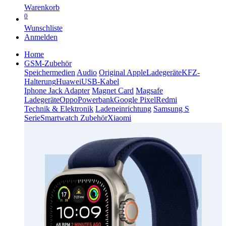
Warenkorb
0
Wunschliste
Anmelden
Home
GSM-Zubehör
Speichermedien
Audio
Original Apple
Ladegeräte
KFZ-
Halterung
Huawei
USB-Kabel
Iphone Jack Adapter
Magnet Card
Magsafe
Ladegeräte
Oppo
Powerbank
Google Pixel
Redmi
Technik & Elektronik
Ladeneinrichtung
Samsung S
Serie
Smartwatch Zubehör
Xiaomi