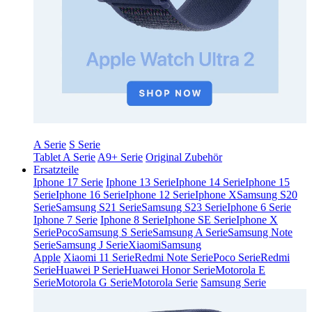
A Serie
S Serie
Tablet A Serie
A9+ Serie
Original Zubehör
Ersatzteile
Iphone 17 Serie
Iphone 13 Serie
Iphone 14 Serie
Iphone 15
Serie
Iphone 16 Serie
Iphone 12 Serie
Iphone X
Samsung S20
Serie
Samsung S21 Serie
Samsung S23 Serie
Iphone 6 Serie
Iphone 7 Serie
Iphone 8 Serie
Iphone SE Serie
Iphone X
Serie
Poco
Samsung S Serie
Samsung A Serie
Samsung Note
Serie
Samsung J Serie
Xiaomi
Samsung
Apple
Xiaomi 11 Serie
Redmi Note Serie
Poco Serie
Redmi
Serie
Huawei P Serie
Huawei Honor Serie
Motorola E
Serie
Motorola G Serie
Motorola Serie
Samsung Serie