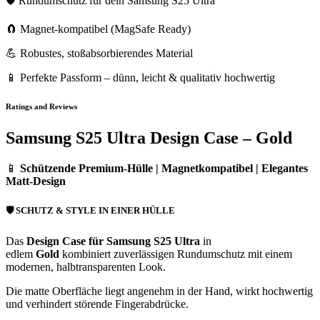
🛡️ Rundumschutz für dein Samsung S25 Ultra
🧲 Magnet-kompatibel (MagSafe Ready)
💪 Robustes, stoßabsorbierendes Material
📱 Perfekte Passform – dünn, leicht & qualitativ hochwertig
Ratings and Reviews
Samsung S25 Ultra Design Case – Gold
📱
Schützende Premium-Hülle | Magnetkompatibel | Elegantes
Matt-Design
🛡️
SCHUTZ & STYLE IN EINER HÜLLE
Das
Design Case für Samsung S25 Ultra
in
edlem
Gold
kombiniert zuverlässigen Rundumschutz mit einem
modernen, halbtransparenten Look.
Die matte Oberfläche liegt angenehm in der Hand, wirkt hochwertig
und verhindert störende Fingerabdrücke.