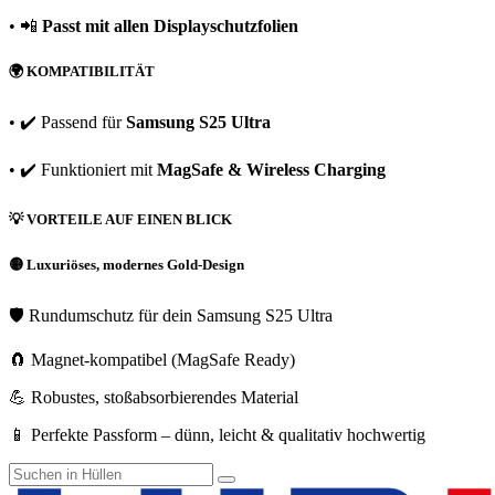
• 📲
Passt mit allen Displayschutzfolien
🌍
KOMPATIBILITÄT
• ✔️ Passend für
Samsung S25 Ultra
• ✔️ Funktioniert mit
MagSafe & Wireless Charging
💡
VORTEILE AUF EINEN BLICK
🟡 Luxuriöses, modernes Gold-Design
🛡️ Rundumschutz für dein Samsung S25 Ultra
🧲 Magnet-kompatibel (MagSafe Ready)
💪 Robustes, stoßabsorbierendes Material
📱 Perfekte Passform – dünn, leicht & qualitativ hochwertig