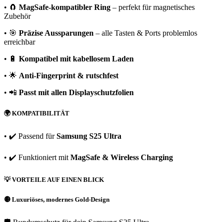
• 🧲
MagSafe-kompatibler Ring
– perfekt für magnetisches
Zubehör
• 🎯
Präzise Aussparungen
– alle Tasten & Ports problemlos
erreichbar
• 🔋
Kompatibel mit kabellosem Laden
• 🌟
Anti-Fingerprint & rutschfest
• 📲
Passt mit allen Displayschutzfolien
🌍
KOMPATIBILITÄT
• ✔️ Passend für
Samsung S25 Ultra
• ✔️ Funktioniert mit
MagSafe & Wireless Charging
💡
VORTEILE AUF EINEN BLICK
🟡 Luxuriöses, modernes Gold-Design