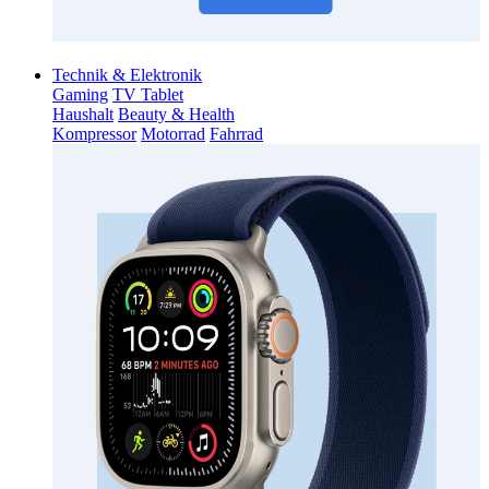
Technik & Elektronik
Gaming
TV Tablet
Haushalt
Beauty & Health
Kompressor
Motorrad
Fahrrad