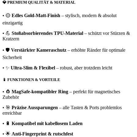
💎
PREMIUM QUALITÄT & MATERIAL
• 🟡
Edles Gold-Matt-Finish
– stylisch, modern & absolut
einzigartig
• 💪
Stoßabsorbierendes TPU-Material
– schützt vor Stürzen &
Kratzern
• 🛡️
Verstärkter Kameraschutz
– erhöhte Ränder für optimale
Sicherheit
• ✨
Ultra-Slim & Flexibel
– robust, aber trotzdem leicht
📱
FUNKTIONEN & VORTEILE
• 🧲
MagSafe-kompatibler Ring
– perfekt für magnetisches
Zubehör
• 🎯
Präzise Aussparungen
– alle Tasten & Ports problemlos
erreichbar
• 🔋
Kompatibel mit kabellosem Laden
• 🌟
Anti-Fingerprint & rutschfest