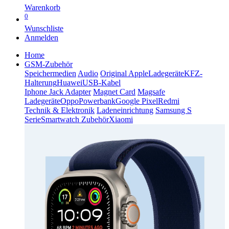
Warenkorb
0
Wunschliste
Anmelden
Home
GSM-Zubehör
Speichermedien
Audio
Original Apple
Ladegeräte
KFZ-
Halterung
Huawei
USB-Kabel
Iphone Jack Adapter
Magnet Card
Magsafe
Ladegeräte
Oppo
Powerbank
Google Pixel
Redmi
Technik & Elektronik
Ladeneinrichtung
Samsung S
Serie
Smartwatch Zubehör
Xiaomi