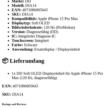
Marke:
DD
Modell:
DIA14
EAN:
4071086005643
SKU:
DIA14
Kompatibilität:
Apple iPhone 15 Pro Max
Displaytyp:
Soft OLED
Bildwiederholrate:
120 Hz (ProMotion)
Version:
Diagnosefähig (DD)
IC:
Integrierter Diagnose-IC
Touchscreen:
Integriert
Farbe:
Schwarz
Anwendung:
Ersatzdisplay / Displayeinheit
📦 Lieferumfang
1x DD Soft OLED Displayeinheit für Apple iPhone 15 Pro
Max (120 Hz, diagnosefähig)
EAN:
4071086005643
SKU:
DIA14
Ratings and Reviews