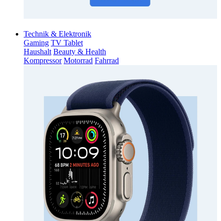
Technik & Elektronik
Gaming
TV Tablet
Haushalt
Beauty & Health
Kompressor
Motorrad
Fahrrad