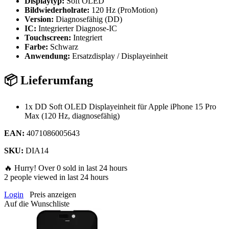
Displaytyp:
Soft OLED
Bildwiederholrate:
120 Hz (ProMotion)
Version:
Diagnosefähig (DD)
IC:
Integrierter Diagnose-IC
Touchscreen:
Integriert
Farbe:
Schwarz
Anwendung:
Ersatzdisplay / Displayeinheit
📦 Lieferumfang
1x DD Soft OLED Displayeinheit für Apple iPhone 15 Pro
Max (120 Hz, diagnosefähig)
EAN:
4071086005643
SKU:
DIA14
🔥 Hurry! Over
0
sold in last 24 hours
2
people viewed in last 24 hours
Login
Preis anzeigen
Auf die Wunschliste