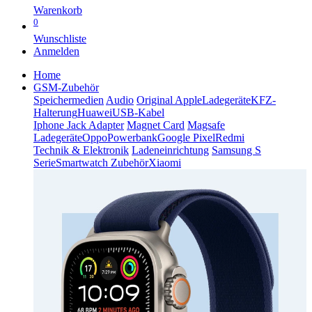
Warenkorb
0
Wunschliste
Anmelden
Home
GSM-Zubehör
Speichermedien
Audio
Original Apple
Ladegeräte
KFZ-
Halterung
Huawei
USB-Kabel
Iphone Jack Adapter
Magnet Card
Magsafe
Ladegeräte
Oppo
Powerbank
Google Pixel
Redmi
Technik & Elektronik
Ladeneinrichtung
Samsung S
Serie
Smartwatch Zubehör
Xiaomi