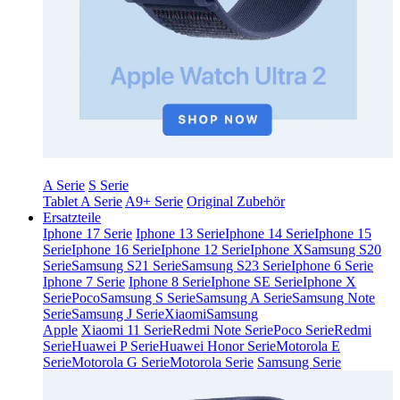
A Serie
S Serie
Tablet A Serie
A9+ Serie
Original Zubehör
Ersatzteile
Iphone 17 Serie
Iphone 13 Serie
Iphone 14 Serie
Iphone 15
Serie
Iphone 16 Serie
Iphone 12 Serie
Iphone X
Samsung S20
Serie
Samsung S21 Serie
Samsung S23 Serie
Iphone 6 Serie
Iphone 7 Serie
Iphone 8 Serie
Iphone SE Serie
Iphone X
Serie
Poco
Samsung S Serie
Samsung A Serie
Samsung Note
Serie
Samsung J Serie
Xiaomi
Samsung
Apple
Xiaomi 11 Serie
Redmi Note Serie
Poco Serie
Redmi
Serie
Huawei P Serie
Huawei Honor Serie
Motorola E
Serie
Motorola G Serie
Motorola Serie
Samsung Serie