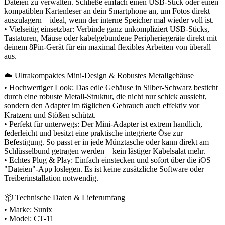
Dateien zu verwalten. Schließe einfach einen USB-Stick oder einen
kompatiblen Kartenleser an dein Smartphone an, um Fotos direkt
auszulagern – ideal, wenn der interne Speicher mal wieder voll ist.
• Vielseitig einsetzbar: Verbinde ganz unkompliziert USB-Sticks,
Tastaturen, Mäuse oder kabelgebundene Peripheriegeräte direkt mit
deinem 8Pin-Gerät für ein maximal flexibles Arbeiten von überall
aus.
☁️ Ultrakompaktes Mini-Design & Robustes Metallgehäuse
• Hochwertiger Look: Das edle Gehäuse in Silber-Schwarz besticht
durch eine robuste Metall-Struktur, die nicht nur schick aussieht,
sondern den Adapter im täglichen Gebrauch auch effektiv vor
Kratzern und Stößen schützt.
• Perfekt für unterwegs: Der Mini-Adapter ist extrem handlich,
federleicht und besitzt eine praktische integrierte Öse zur
Befestigung. So passt er in jede Münztasche oder kann direkt am
Schlüsselbund getragen werden – kein lästiger Kabelsalat mehr.
• Echtes Plug & Play: Einfach einstecken und sofort über die iOS
"Dateien"-App loslegen. Es ist keine zusätzliche Software oder
Treiberinstallation notwendig.
📦 Technische Daten & Lieferumfang
• Marke: Sunix
• Model: CT-11