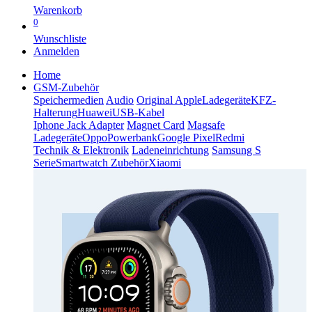
Warenkorb
0
Wunschliste
Anmelden
Home
GSM-Zubehör
Speichermedien
Audio
Original Apple
Ladegeräte
KFZ-
Halterung
Huawei
USB-Kabel
Iphone Jack Adapter
Magnet Card
Magsafe
Ladegeräte
Oppo
Powerbank
Google Pixel
Redmi
Technik & Elektronik
Ladeneinrichtung
Samsung S
Serie
Smartwatch Zubehör
Xiaomi