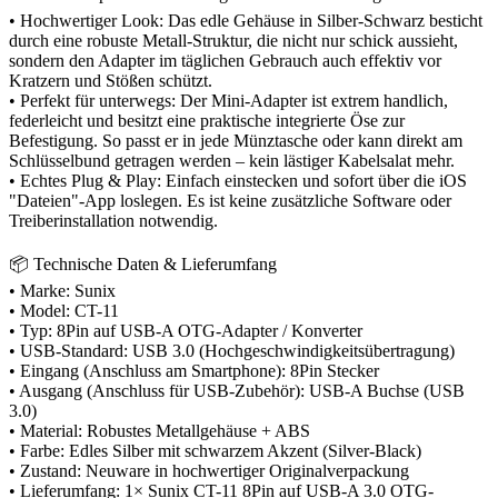
• Hochwertiger Look: Das edle Gehäuse in Silber-Schwarz besticht
durch eine robuste Metall-Struktur, die nicht nur schick aussieht,
sondern den Adapter im täglichen Gebrauch auch effektiv vor
Kratzern und Stößen schützt.
• Perfekt für unterwegs: Der Mini-Adapter ist extrem handlich,
federleicht und besitzt eine praktische integrierte Öse zur
Befestigung. So passt er in jede Münztasche oder kann direkt am
Schlüsselbund getragen werden – kein lästiger Kabelsalat mehr.
• Echtes Plug & Play: Einfach einstecken und sofort über die iOS
"Dateien"-App loslegen. Es ist keine zusätzliche Software oder
Treiberinstallation notwendig.
📦 Technische Daten & Lieferumfang
• Marke: Sunix
• Model: CT-11
• Typ: 8Pin auf USB-A OTG-Adapter / Konverter
• USB-Standard: USB 3.0 (Hochgeschwindigkeitsübertragung)
• Eingang (Anschluss am Smartphone): 8Pin Stecker
• Ausgang (Anschluss für USB-Zubehör): USB-A Buchse (USB
3.0)
• Material: Robustes Metallgehäuse + ABS
• Farbe: Edles Silber mit schwarzem Akzent (Silver-Black)
• Zustand: Neuware in hochwertiger Originalverpackung
• Lieferumfang: 1× Sunix CT-11 8Pin auf USB-A 3.0 OTG-