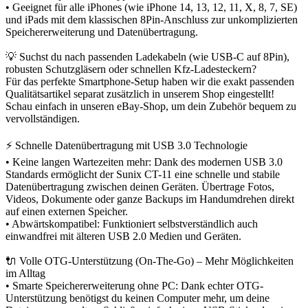
• Geeignet für alle iPhones (wie iPhone 14, 13, 12, 11, X, 8, 7, SE)
und iPads mit dem klassischen 8Pin-Anschluss zur unkomplizierten
Speichererweiterung und Datenübertragung.
💡 Suchst du nach passenden Ladekabeln (wie USB-C auf 8Pin),
robusten Schutzgläsern oder schnellen Kfz-Ladesteckern?
Für das perfekte Smartphone-Setup haben wir die exakt passenden
Qualitätsartikel separat zusätzlich in unserem Shop eingestellt!
Schau einfach in unseren eBay-Shop, um dein Zubehör bequem zu
vervollständigen.
⚡ Schnelle Datenübertragung mit USB 3.0 Technologie
• Keine langen Wartezeiten mehr: Dank des modernen USB 3.0
Standards ermöglicht der Sunix CT-11 eine schnelle und stabile
Datenübertragung zwischen deinen Geräten. Übertrage Fotos,
Videos, Dokumente oder ganze Backups im Handumdrehen direkt
auf einen externen Speicher.
• Abwärtskompatibel: Funktioniert selbstverständlich auch
einwandfrei mit älteren USB 2.0 Medien und Geräten.
🔌 Volle OTG-Unterstützung (On-The-Go) – Mehr Möglichkeiten
im Alltag
• Smarte Speichererweiterung ohne PC: Dank echter OTG-
Unterstützung benötigst du keinen Computer mehr, um deine