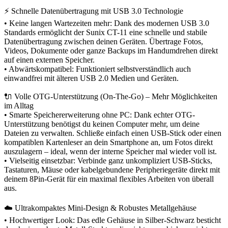
⚡ Schnelle Datenübertragung mit USB 3.0 Technologie
• Keine langen Wartezeiten mehr: Dank des modernen USB 3.0
Standards ermöglicht der Sunix CT-11 eine schnelle und stabile
Datenübertragung zwischen deinen Geräten. Übertrage Fotos,
Videos, Dokumente oder ganze Backups im Handumdrehen direkt
auf einen externen Speicher.
• Abwärtskompatibel: Funktioniert selbstverständlich auch
einwandfrei mit älteren USB 2.0 Medien und Geräten.
🔌 Volle OTG-Unterstützung (On-The-Go) – Mehr Möglichkeiten
im Alltag
• Smarte Speichererweiterung ohne PC: Dank echter OTG-
Unterstützung benötigst du keinen Computer mehr, um deine
Dateien zu verwalten. Schließe einfach einen USB-Stick oder einen
kompatiblen Kartenleser an dein Smartphone an, um Fotos direkt
auszulagern – ideal, wenn der interne Speicher mal wieder voll ist.
• Vielseitig einsetzbar: Verbinde ganz unkompliziert USB-Sticks,
Tastaturen, Mäuse oder kabelgebundene Peripheriegeräte direkt mit
deinem 8Pin-Gerät für ein maximal flexibles Arbeiten von überall
aus.
☁️ Ultrakompaktes Mini-Design & Robustes Metallgehäuse
• Hochwertiger Look: Das edle Gehäuse in Silber-Schwarz besticht