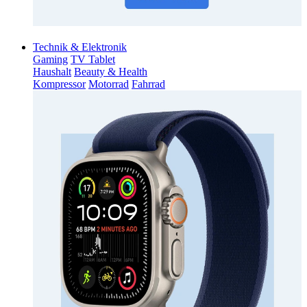
Technik & Elektronik
Gaming
TV Tablet
Haushalt
Beauty & Health
Kompressor
Motorrad
Fahrrad