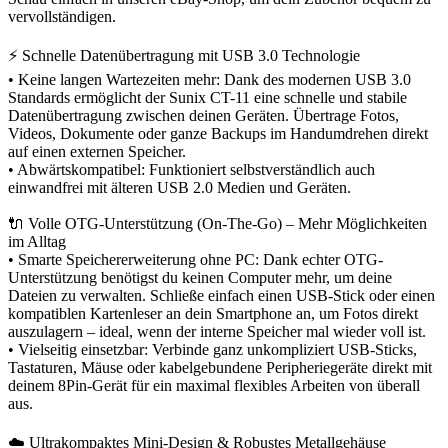
vervollständigen.
⚡ Schnelle Datenübertragung mit USB 3.0 Technologie
• Keine langen Wartezeiten mehr: Dank des modernen USB 3.0
Standards ermöglicht der Sunix CT-11 eine schnelle und stabile
Datenübertragung zwischen deinen Geräten. Übertrage Fotos,
Videos, Dokumente oder ganze Backups im Handumdrehen direkt
auf einen externen Speicher.
• Abwärtskompatibel: Funktioniert selbstverständlich auch
einwandfrei mit älteren USB 2.0 Medien und Geräten.
🔌 Volle OTG-Unterstützung (On-The-Go) – Mehr Möglichkeiten
im Alltag
• Smarte Speichererweiterung ohne PC: Dank echter OTG-
Unterstützung benötigst du keinen Computer mehr, um deine
Dateien zu verwalten. Schließe einfach einen USB-Stick oder einen
kompatiblen Kartenleser an dein Smartphone an, um Fotos direkt
auszulagern – ideal, wenn der interne Speicher mal wieder voll ist.
• Vielseitig einsetzbar: Verbinde ganz unkompliziert USB-Sticks,
Tastaturen, Mäuse oder kabelgebundene Peripheriegeräte direkt mit
deinem 8Pin-Gerät für ein maximal flexibles Arbeiten von überall
aus.
☁️ Ultrakompaktes Mini-Design & Robustes Metallgehäuse