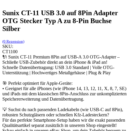
Sunix CT-11 USB 3.0 auf 8Pin Adapter
OTG Stecker Typ A zu 8-Pin Buchse
Silber
(0 Rezension)
SKU:
CT1100
🔌 Sunix CT-11 Premium 8Pin auf USB-A 3.0 OTG-Adapter –
Schließe USB-Zubehör direkt an dein iPhone & iPad an!
Schnelle Datenübertragung: USB 3.0 Standard | Volle OTG-
Unterstützung | Hochwertiges Metallgehäuse | Plug & Play
🎯 Perfekt optimiert für Apple-Geräte:
• Geeignet für alle iPhones (wie iPhone 14, 13, 12, 11, X, 8, 7, SE)
und iPads mit dem klassischen 8Pin-Anschluss zur unkomplizierten
Speichererweiterung und Datenübertragung.
💡 Suchst du nach passenden Ladekabeln (wie USB-C auf 8Pin),
robusten Schutzgläsern oder schnellen Kfz-Ladesteckern?
Für das perfekte Smartphone-Setup haben wir die exakt passenden
Qualitätsartikel separat zusätzlich in unserem Shop eingestellt!
Schau einfach in unseren eBay-Shop, um dein Zubehör bequem zu