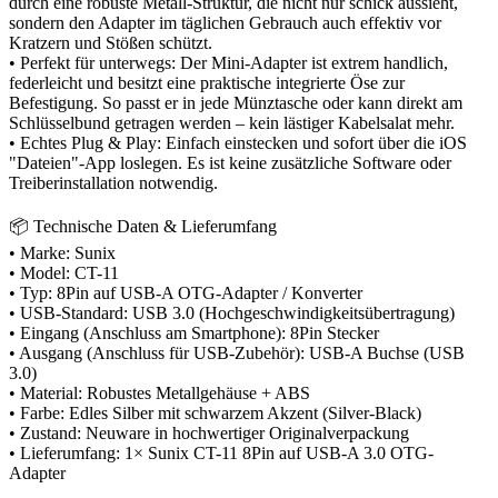
durch eine robuste Metall-Struktur, die nicht nur schick aussieht,
sondern den Adapter im täglichen Gebrauch auch effektiv vor
Kratzern und Stößen schützt.
• Perfekt für unterwegs: Der Mini-Adapter ist extrem handlich,
federleicht und besitzt eine praktische integrierte Öse zur
Befestigung. So passt er in jede Münztasche oder kann direkt am
Schlüsselbund getragen werden – kein lästiger Kabelsalat mehr.
• Echtes Plug & Play: Einfach einstecken und sofort über die iOS
"Dateien"-App loslegen. Es ist keine zusätzliche Software oder
Treiberinstallation notwendig.
📦 Technische Daten & Lieferumfang
• Marke: Sunix
• Model: CT-11
• Typ: 8Pin auf USB-A OTG-Adapter / Konverter
• USB-Standard: USB 3.0 (Hochgeschwindigkeitsübertragung)
• Eingang (Anschluss am Smartphone): 8Pin Stecker
• Ausgang (Anschluss für USB-Zubehör): USB-A Buchse (USB
3.0)
• Material: Robustes Metallgehäuse + ABS
• Farbe: Edles Silber mit schwarzem Akzent (Silver-Black)
• Zustand: Neuware in hochwertiger Originalverpackung
• Lieferumfang: 1× Sunix CT-11 8Pin auf USB-A 3.0 OTG-
Adapter