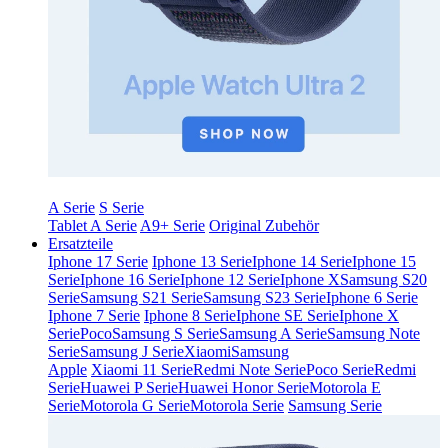
A Serie
S Serie
Tablet A Serie
A9+ Serie
Original Zubehör
Ersatzteile
Iphone 17 Serie
Iphone 13 Serie
Iphone 14 Serie
Iphone 15
Serie
Iphone 16 Serie
Iphone 12 Serie
Iphone X
Samsung S20
Serie
Samsung S21 Serie
Samsung S23 Serie
Iphone 6 Serie
Iphone 7 Serie
Iphone 8 Serie
Iphone SE Serie
Iphone X
Serie
Poco
Samsung S Serie
Samsung A Serie
Samsung Note
Serie
Samsung J Serie
Xiaomi
Samsung
Apple
Xiaomi 11 Serie
Redmi Note Serie
Poco Serie
Redmi
Serie
Huawei P Serie
Huawei Honor Serie
Motorola E
Serie
Motorola G Serie
Motorola Serie
Samsung Serie