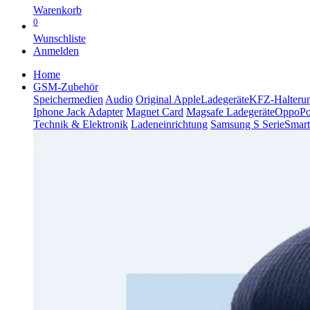
Warenkorb
0
Wunschliste
Anmelden
Home
GSM-Zubehör
Speichermedien
Audio
Original Apple
Ladegeräte
KFZ-Halteru
Iphone Jack Adapter
Magnet Card
Magsafe Ladegeräte
Oppo
P
Technik & Elektronik
Ladeneinrichtung
Samsung S Serie
Smart