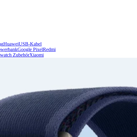
ng
Huawei
USB-Kabel
owerbank
Google Pixel
Redmi
watch Zubehör
Xiaomi