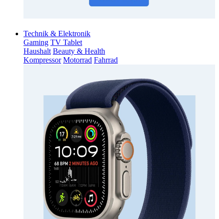
Technik & Elektronik
Gaming
TV Tablet
Haushalt
Beauty & Health
Kompressor
Motorrad
Fahrrad