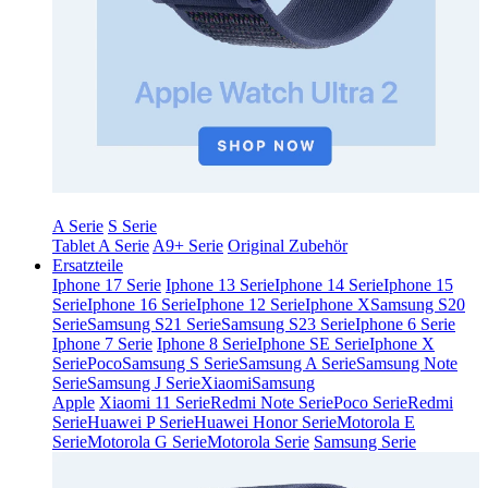
A Serie
S Serie
Tablet A Serie
A9+ Serie
Original Zubehör
Ersatzteile
Iphone 17 Serie
Iphone 13 Serie
Iphone 14 Serie
Iphone 15
Serie
Iphone 16 Serie
Iphone 12 Serie
Iphone X
Samsung S20
Serie
Samsung S21 Serie
Samsung S23 Serie
Iphone 6 Serie
Iphone 7 Serie
Iphone 8 Serie
Iphone SE Serie
Iphone X
Serie
Poco
Samsung S Serie
Samsung A Serie
Samsung Note
Serie
Samsung J Serie
Xiaomi
Samsung
Apple
Xiaomi 11 Serie
Redmi Note Serie
Poco Serie
Redmi
Serie
Huawei P Serie
Huawei Honor Serie
Motorola E
Serie
Motorola G Serie
Motorola Serie
Samsung Serie