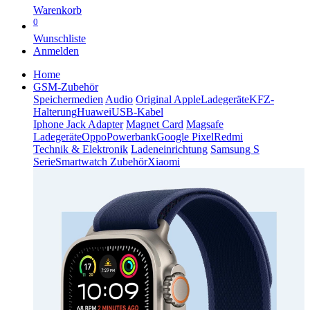
Warenkorb
0
Wunschliste
Anmelden
Home
GSM-Zubehör
Speichermedien
Audio
Original Apple
Ladegeräte
KFZ-
Halterung
Huawei
USB-Kabel
Iphone Jack Adapter
Magnet Card
Magsafe
Ladegeräte
Oppo
Powerbank
Google Pixel
Redmi
Technik & Elektronik
Ladeneinrichtung
Samsung S
Serie
Smartwatch Zubehör
Xiaomi