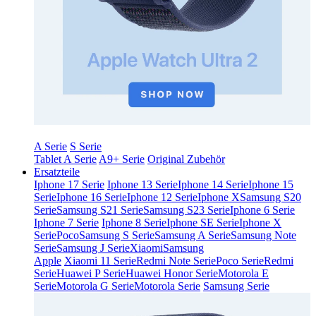
A Serie
S Serie
Tablet A Serie
A9+ Serie
Original Zubehör
Ersatzteile
Iphone 17 Serie
Iphone 13 Serie
Iphone 14 Serie
Iphone 15
Serie
Iphone 16 Serie
Iphone 12 Serie
Iphone X
Samsung S20
Serie
Samsung S21 Serie
Samsung S23 Serie
Iphone 6 Serie
Iphone 7 Serie
Iphone 8 Serie
Iphone SE Serie
Iphone X
Serie
Poco
Samsung S Serie
Samsung A Serie
Samsung Note
Serie
Samsung J Serie
Xiaomi
Samsung
Apple
Xiaomi 11 Serie
Redmi Note Serie
Poco Serie
Redmi
Serie
Huawei P Serie
Huawei Honor Serie
Motorola E
Serie
Motorola G Serie
Motorola Serie
Samsung Serie