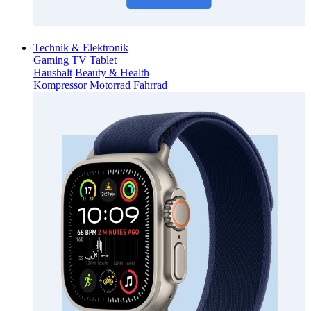
Technik & Elektronik
Gaming
TV Tablet
Haushalt
Beauty & Health
Kompressor
Motorrad
Fahrrad