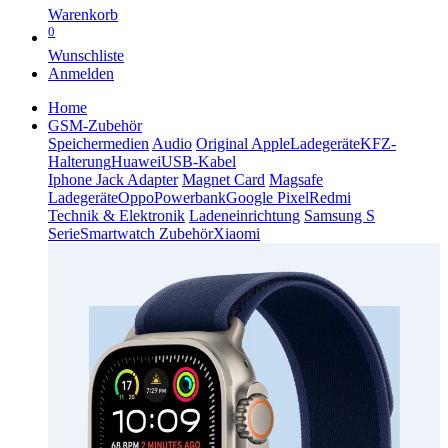
Warenkorb
0
Wunschliste
Anmelden
Home
GSM-Zubehör
Speichermedien
Audio
Original Apple
Ladegeräte
KFZ-
Halterung
Huawei
USB-Kabel
Iphone Jack Adapter
Magnet Card
Magsafe
Ladegeräte
Oppo
Powerbank
Google Pixel
Redmi
Technik & Elektronik
Ladeneinrichtung
Samsung S
Serie
Smartwatch Zubehör
Xiaomi