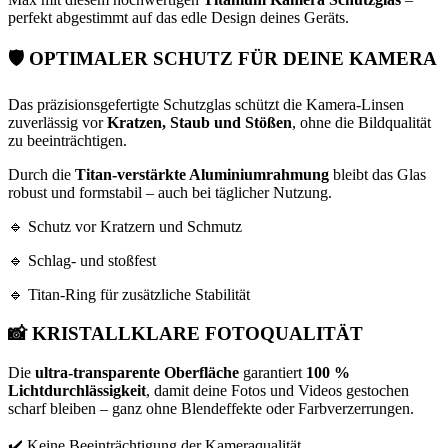
perfekt abgestimmt auf das edle Design deines Geräts.
🛡️
OPTIMALER SCHUTZ FÜR DEINE KAMERA
Das präzisionsgefertigte Schutzglas schützt die Kamera-Linsen
zuverlässig vor
Kratzen, Staub und Stößen
, ohne die Bildqualität
zu beeinträchtigen.
Durch die
Titan-verstärkte Aluminiumrahmung
bleibt das Glas
robust und formstabil – auch bei täglicher Nutzung.
🔹 Schutz vor Kratzern und Schmutz
🔹 Schlag- und stoßfest
🔹 Titan-Ring für zusätzliche Stabilität
📸
KRISTALLKLARE FOTOQUALITÄT
Die
ultra-transparente Oberfläche
garantiert
100 %
Lichtdurchlässigkeit
, damit deine Fotos und Videos gestochen
scharf bleiben – ganz ohne Blendeffekte oder Farbverzerrungen.
✔️ Keine Beeinträchtigung der Kameraqualität