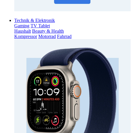
Technik & Elektronik
Gaming
TV Tablet
Haushalt
Beauty & Health
Kompressor
Motorrad
Fahrrad