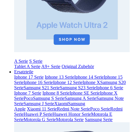
A Serie
S Serie
Tablet A Serie
A9+ Serie
Original Zubehör
Ersatzteile
Iphone 17 Serie
Iphone 13 Serie
Iphone 14 Serie
Iphone 15
Serie
Iphone 16 Serie
Iphone 12 Serie
Iphone X
Samsung S20
Serie
Samsung S21 Serie
Samsung S23 Serie
Iphone 6 Serie
Iphone 7 Serie
Iphone 8 Serie
Iphone SE Serie
Iphone X
Serie
Poco
Samsung S Serie
Samsung A Serie
Samsung Note
Serie
Samsung J Serie
Xiaomi
Samsung
Apple
Xiaomi 11 Serie
Redmi Note Serie
Poco Serie
Redmi
Serie
Huawei P Serie
Huawei Honor Serie
Motorola E
Serie
Motorola G Serie
Motorola Serie
Samsung Serie