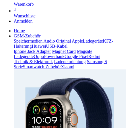
Warenkorb
0
Wunschliste
Anmelden
Home
GSM-Zubehör
Speichermedien
Audio
Original Apple
Ladegeräte
KFZ-
Halterung
Huawei
USB-Kabel
Iphone Jack Adapter
Magnet Card
Magsafe
Ladegeräte
Oppo
Powerbank
Google Pixel
Redmi
Technik & Elektronik
Ladeneinrichtung
Samsung S
Serie
Smartwatch Zubehör
Xiaomi