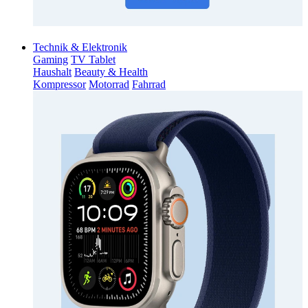
Technik & Elektronik
Gaming
TV Tablet
Haushalt
Beauty & Health
Kompressor
Motorrad
Fahrrad