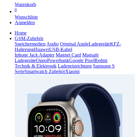
Warenkorb
0
Wunschliste
Anmelden
Home
GSM-Zubehör
Speichermedien
Audio
Original Apple
Ladegeräte
KFZ-
Halterung
Huawei
USB-Kabel
Iphone Jack Adapter
Magnet Card
Magsafe
Ladegeräte
Oppo
Powerbank
Google Pixel
Redmi
Technik & Elektronik
Ladeneinrichtung
Samsung S
Serie
Smartwatch Zubehör
Xiaomi