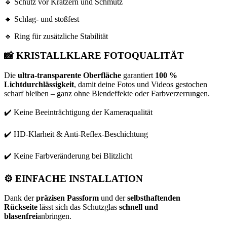
🔹 Schutz vor Kratzern und Schmutz
🔹 Schlag- und stoßfest
🔹 Ring für zusätzliche Stabilität
📸
KRISTALLKLARE FOTOQUALITÄT
Die
ultra-transparente Oberfläche
garantiert
100 %
Lichtdurchlässigkeit
, damit deine Fotos und Videos gestochen
scharf bleiben – ganz ohne Blendeffekte oder Farbverzerrungen.
✔️ Keine Beeinträchtigung der Kameraqualität
✔️ HD-Klarheit & Anti-Reflex-Beschichtung
✔️ Keine Farbveränderung bei Blitzlicht
⚙️
EINFACHE INSTALLATION
Dank der
präzisen Passform
und der
selbsthaftenden
Rückseite
lässt sich das Schutzglas
schnell und
blasenfrei
anbringen.