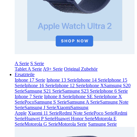
A Serie
S Serie
Tablet A Serie
A9+ Serie
Original Zubehör
Ersatzteile
Iphone 17 Serie
Iphone 13 Serie
Iphone 14 Serie
Iphone 15
Serie
Iphone 16 Serie
Iphone 12 Serie
Iphone X
Samsung S20
Serie
Samsung S21 Serie
Samsung S23 Serie
Iphone 6 Serie
Iphone 7 Serie
Iphone 8 Serie
Iphone SE Serie
Iphone X
Serie
Poco
Samsung S Serie
Samsung A Serie
Samsung Note
Serie
Samsung J Serie
Xiaomi
Samsung
Apple
Xiaomi 11 Serie
Redmi Note Serie
Poco Serie
Redmi
Serie
Huawei P Serie
Huawei Honor Serie
Motorola E
Serie
Motorola G Serie
Motorola Serie
Samsung Serie