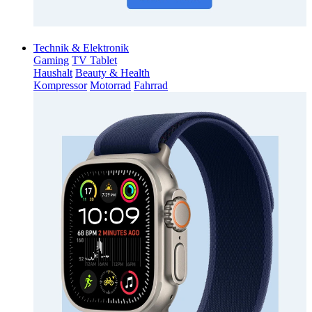
Technik & Elektronik
Gaming
TV Tablet
Haushalt
Beauty & Health
Kompressor
Motorrad
Fahrrad