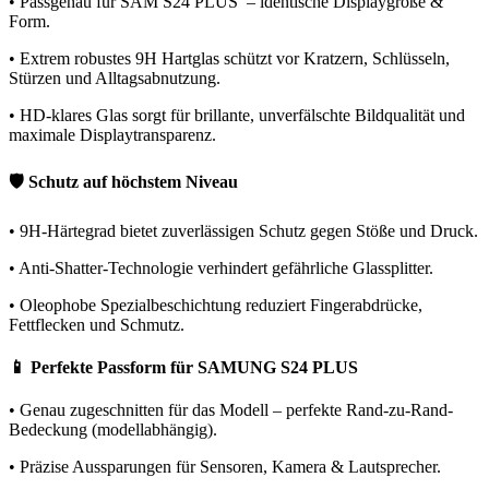
• Passgenau für SAM S24 PLUS – identische Displaygröße &
Form.
• Extrem robustes 9H Hartglas schützt vor Kratzern, Schlüsseln,
Stürzen und Alltagsabnutzung.
• HD-klares Glas sorgt für brillante, unverfälschte Bildqualität und
maximale Displaytransparenz.
🛡️ Schutz auf höchstem Niveau
• 9H-Härtegrad bietet zuverlässigen Schutz gegen Stöße und Druck.
• Anti-Shatter-Technologie verhindert gefährliche Glassplitter.
• Oleophobe Spezialbeschichtung reduziert Fingerabdrücke,
Fettflecken und Schmutz.
📱 Perfekte Passform für SAMUNG S24 PLUS
• Genau zugeschnitten für das Modell – perfekte Rand-zu-Rand-
Bedeckung (modellabhängig).
• Präzise Aussparungen für Sensoren, Kamera & Lautsprecher.