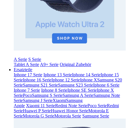
A Serie
S Serie
Tablet A Serie
A9+ Serie
Original Zubehör
Ersatzteile
Iphone 17 Serie
Iphone 13 Serie
Iphone 14 Serie
Iphone 15
Serie
Iphone 16 Serie
Iphone 12 Serie
Iphone X
Samsung S20
Serie
Samsung S21 Serie
Samsung S23 Serie
Iphone 6 Serie
Iphone 7 Serie
Iphone 8 Serie
Iphone SE Serie
Iphone X
Serie
Poco
Samsung S Serie
Samsung A Serie
Samsung Note
Serie
Samsung J Serie
Xiaomi
Samsung
Apple
Xiaomi 11 Serie
Redmi Note Serie
Poco Serie
Redmi
Serie
Huawei P Serie
Huawei Honor Serie
Motorola E
Serie
Motorola G Serie
Motorola Serie
Samsung Serie