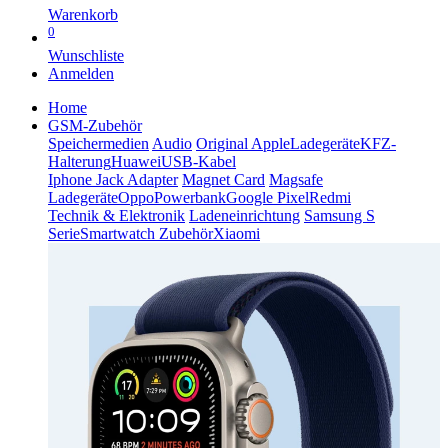
Warenkorb
0
Wunschliste
Anmelden
Home
GSM-Zubehör
Speichermedien
Audio
Original Apple
Ladegeräte
KFZ-
Halterung
Huawei
USB-Kabel
Iphone Jack Adapter
Magnet Card
Magsafe
Ladegeräte
Oppo
Powerbank
Google Pixel
Redmi
Technik & Elektronik
Ladeneinrichtung
Samsung S
Serie
Smartwatch Zubehör
Xiaomi