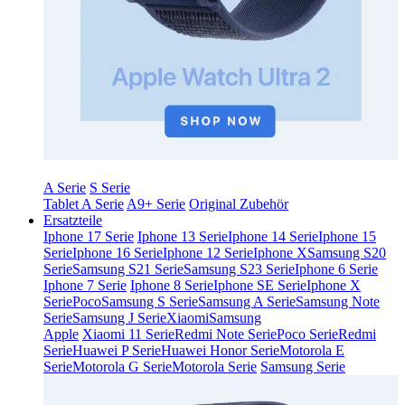
A Serie
S Serie
Tablet A Serie
A9+ Serie
Original Zubehör
Ersatzteile
Iphone 17 Serie
Iphone 13 Serie
Iphone 14 Serie
Iphone 15
Serie
Iphone 16 Serie
Iphone 12 Serie
Iphone X
Samsung S20
Serie
Samsung S21 Serie
Samsung S23 Serie
Iphone 6 Serie
Iphone 7 Serie
Iphone 8 Serie
Iphone SE Serie
Iphone X
Serie
Poco
Samsung S Serie
Samsung A Serie
Samsung Note
Serie
Samsung J Serie
Xiaomi
Samsung
Apple
Xiaomi 11 Serie
Redmi Note Serie
Poco Serie
Redmi
Serie
Huawei P Serie
Huawei Honor Serie
Motorola E
Serie
Motorola G Serie
Motorola Serie
Samsung Serie