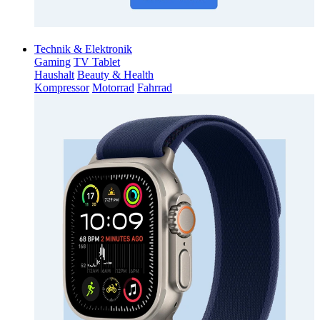
Technik & Elektronik
Gaming
TV Tablet
Haushalt
Beauty & Health
Kompressor
Motorrad
Fahrrad