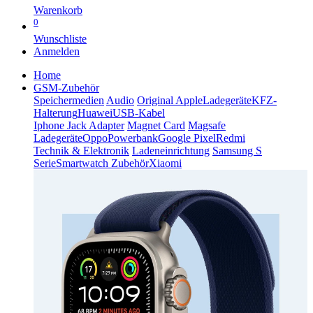
Warenkorb
0
Wunschliste
Anmelden
Home
GSM-Zubehör
Speichermedien
Audio
Original Apple
Ladegeräte
KFZ-
Halterung
Huawei
USB-Kabel
Iphone Jack Adapter
Magnet Card
Magsafe
Ladegeräte
Oppo
Powerbank
Google Pixel
Redmi
Technik & Elektronik
Ladeneinrichtung
Samsung S
Serie
Smartwatch Zubehör
Xiaomi