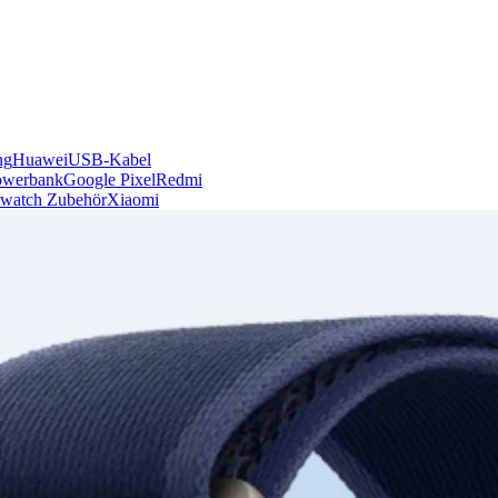
ng
Huawei
USB-Kabel
owerbank
Google Pixel
Redmi
watch Zubehör
Xiaomi