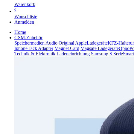
Warenkorb
0
Wunschliste
Anmelden
Home
GSM-Zubehör
Speichermedien
Audio
Original Apple
Ladegeräte
KFZ-Halteru
Iphone Jack Adapter
Magnet Card
Magsafe Ladegeräte
Oppo
P
Technik & Elektronik
Ladeneinrichtung
Samsung S Serie
Smart