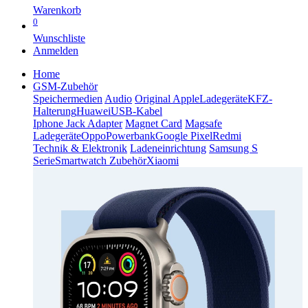
Warenkorb
0
Wunschliste
Anmelden
Home
GSM-Zubehör
Speichermedien
Audio
Original Apple
Ladegeräte
KFZ-
Halterung
Huawei
USB-Kabel
Iphone Jack Adapter
Magnet Card
Magsafe
Ladegeräte
Oppo
Powerbank
Google Pixel
Redmi
Technik & Elektronik
Ladeneinrichtung
Samsung S
Serie
Smartwatch Zubehör
Xiaomi