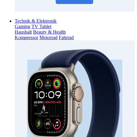
Technik & Elektronik
Gaming
TV Tablet
Haushalt
Beauty & Health
Kompressor
Motorrad
Fahrrad