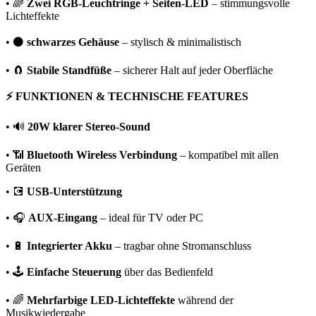
• 🌈
Zwei RGB-Leuchtringe + Seiten-LED
– stimmungsvolle
Lichteffekte
• ⚫
schwarzes Gehäuse
– stylisch & minimalistisch
• 🧲
Stabile Standfüße
– sicherer Halt auf jeder Oberfläche
⚡ FUNKTIONEN & TECHNISCHE FEATURES
• 🔊
20W klarer Stereo-Sound
• 📶
Bluetooth Wireless Verbindung
– kompatibel mit allen
Geräten
• 💽
USB-Unterstützung
• 🎧
AUX-Eingang
– ideal für TV oder PC
• 🔋
Integrierter Akku
– tragbar ohne Stromanschluss
• 🕹️
Einfache Steuerung
über das Bedienfeld
• 🌈
Mehrfarbige LED-Lichteffekte
während der
Musikwiedergabe