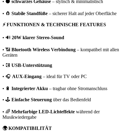
• ⚫
schwarzes Gehäuse
– stylisch & minimalistisch
• 🧲
Stabile Standfüße
– sicherer Halt auf jeder Oberfläche
⚡ FUNKTIONEN & TECHNISCHE FEATURES
• 🔊
20W klarer Stereo-Sound
• 📶
Bluetooth Wireless Verbindung
– kompatibel mit allen
Geräten
• 💽
USB-Unterstützung
• 🎧
AUX-Eingang
– ideal für TV oder PC
• 🔋
Integrierter Akku
– tragbar ohne Stromanschluss
• 🕹️
Einfache Steuerung
über das Bedienfeld
• 🌈
Mehrfarbige LED-Lichteffekte
während der
Musikwiedergabe
🌍 KOMPATIBILITÄT