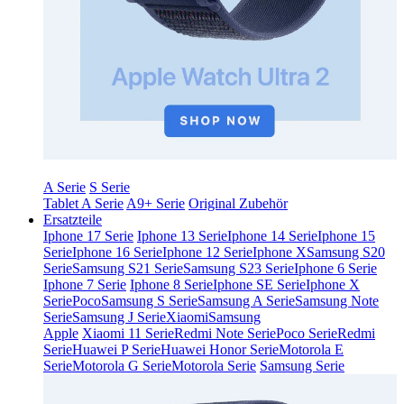
A Serie
S Serie
Tablet A Serie
A9+ Serie
Original Zubehör
Ersatzteile
Iphone 17 Serie
Iphone 13 Serie
Iphone 14 Serie
Iphone 15
Serie
Iphone 16 Serie
Iphone 12 Serie
Iphone X
Samsung S20
Serie
Samsung S21 Serie
Samsung S23 Serie
Iphone 6 Serie
Iphone 7 Serie
Iphone 8 Serie
Iphone SE Serie
Iphone X
Serie
Poco
Samsung S Serie
Samsung A Serie
Samsung Note
Serie
Samsung J Serie
Xiaomi
Samsung
Apple
Xiaomi 11 Serie
Redmi Note Serie
Poco Serie
Redmi
Serie
Huawei P Serie
Huawei Honor Serie
Motorola E
Serie
Motorola G Serie
Motorola Serie
Samsung Serie