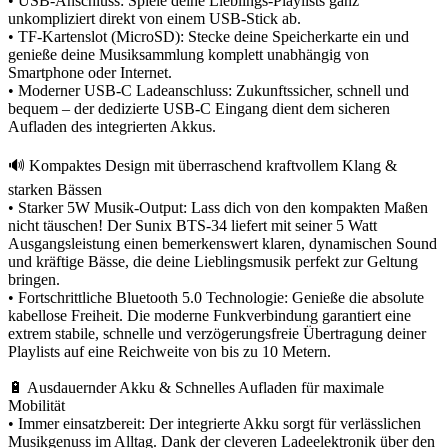
• USB-Anschluss: Spiele deine Lieblings-Playlists ganz
unkompliziert direkt von einem USB-Stick ab.
• TF-Kartenslot (MicroSD): Stecke deine Speicherkarte ein und
genieße deine Musiksammlung komplett unabhängig von
Smartphone oder Internet.
• Moderner USB-C Ladeanschluss: Zukunftssicher, schnell und
bequem – der dedizierte USB-C Eingang dient dem sicheren
Aufladen des integrierten Akkus.
🔊 Kompaktes Design mit überraschend kraftvollem Klang &
starken Bässen
• Starker 5W Musik-Output: Lass dich von den kompakten Maßen
nicht täuschen! Der Sunix BTS-34 liefert mit seiner 5 Watt
Ausgangsleistung einen bemerkenswert klaren, dynamischen Sound
und kräftige Bässe, die deine Lieblingsmusik perfekt zur Geltung
bringen.
• Fortschrittliche Bluetooth 5.0 Technologie: Genieße die absolute
kabellose Freiheit. Die moderne Funkverbindung garantiert eine
extrem stabile, schnelle und verzögerungsfreie Übertragung deiner
Playlists auf eine Reichweite von bis zu 10 Metern.
🔋 Ausdauernder Akku & Schnelles Aufladen für maximale
Mobilität
• Immer einsatzbereit: Der integrierte Akku sorgt für verlässlichen
Musikgenuss im Alltag. Dank der cleveren Ladeelektronik über den