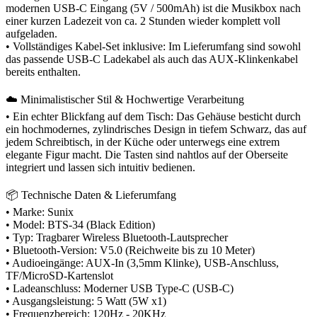
modernen USB-C Eingang (5V / 500mAh) ist die Musikbox nach
einer kurzen Ladezeit von ca. 2 Stunden wieder komplett voll
aufgeladen.
• Vollständiges Kabel-Set inklusive: Im Lieferumfang sind sowohl
das passende USB-C Ladekabel als auch das AUX-Klinkenkabel
bereits enthalten.
☁️ Minimalistischer Stil & Hochwertige Verarbeitung
• Ein echter Blickfang auf dem Tisch: Das Gehäuse besticht durch
ein hochmodernes, zylindrisches Design in tiefem Schwarz, das auf
jedem Schreibtisch, in der Küche oder unterwegs eine extrem
elegante Figur macht. Die Tasten sind nahtlos auf der Oberseite
integriert und lassen sich intuitiv bedienen.
📦 Technische Daten & Lieferumfang
• Marke: Sunix
• Model: BTS-34 (Black Edition)
• Typ: Tragbarer Wireless Bluetooth-Lautsprecher
• Bluetooth-Version: V5.0 (Reichweite bis zu 10 Meter)
• Audioeingänge: AUX-In (3,5mm Klinke), USB-Anschluss,
TF/MicroSD-Kartenslot
• Ladeanschluss: Moderner USB Type-C (USB-C)
• Ausgangsleistung: 5 Watt (5W x1)
• Frequenzbereich: 120Hz - 20KHz