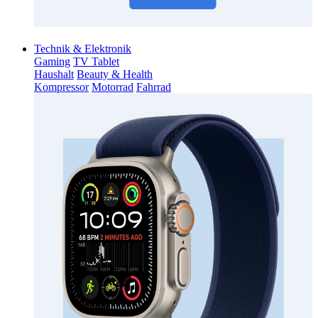
Technik & Elektronik
Gaming
TV Tablet
Haushalt
Beauty & Health
Kompressor
Motorrad
Fahrrad