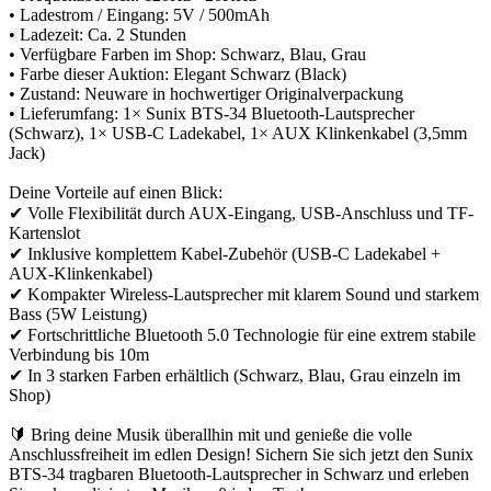
• Ladestrom / Eingang: 5V / 500mAh
• Ladezeit: Ca. 2 Stunden
• Verfügbare Farben im Shop: Schwarz, Blau, Grau
• Farbe dieser Auktion: Elegant Schwarz (Black)
• Zustand: Neuware in hochwertiger Originalverpackung
• Lieferumfang: 1× Sunix BTS-34 Bluetooth-Lautsprecher
(Schwarz), 1× USB-C Ladekabel, 1× AUX Klinkenkabel (3,5mm
Jack)
Deine Vorteile auf einen Blick:
✔ Volle Flexibilität durch AUX-Eingang, USB-Anschluss und TF-
Kartenslot
✔ Inklusive komplettem Kabel-Zubehör (USB-C Ladekabel +
AUX-Klinkenkabel)
✔ Kompakter Wireless-Lautsprecher mit klarem Sound und starkem
Bass (5W Leistung)
✔ Fortschrittliche Bluetooth 5.0 Technologie für eine extrem stabile
Verbindung bis 10m
✔ In 3 starken Farben erhältlich (Schwarz, Blau, Grau einzeln im
Shop)
🔰 Bring deine Musik überallhin mit und genieße die volle
Anschlussfreiheit im edlen Design! Sichern Sie sich jetzt den Sunix
BTS-34 tragbaren Bluetooth-Lautsprecher in Schwarz und erleben