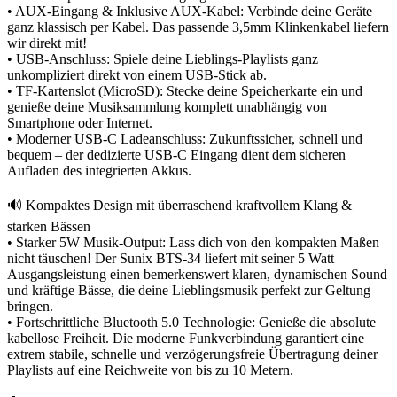
• AUX-Eingang & Inklusive AUX-Kabel: Verbinde deine Geräte
ganz klassisch per Kabel. Das passende 3,5mm Klinkenkabel liefern
wir direkt mit!
• USB-Anschluss: Spiele deine Lieblings-Playlists ganz
unkompliziert direkt von einem USB-Stick ab.
• TF-Kartenslot (MicroSD): Stecke deine Speicherkarte ein und
genieße deine Musiksammlung komplett unabhängig von
Smartphone oder Internet.
• Moderner USB-C Ladeanschluss: Zukunftssicher, schnell und
bequem – der dedizierte USB-C Eingang dient dem sicheren
Aufladen des integrierten Akkus.
🔊 Kompaktes Design mit überraschend kraftvollem Klang &
starken Bässen
• Starker 5W Musik-Output: Lass dich von den kompakten Maßen
nicht täuschen! Der Sunix BTS-34 liefert mit seiner 5 Watt
Ausgangsleistung einen bemerkenswert klaren, dynamischen Sound
und kräftige Bässe, die deine Lieblingsmusik perfekt zur Geltung
bringen.
• Fortschrittliche Bluetooth 5.0 Technologie: Genieße die absolute
kabellose Freiheit. Die moderne Funkverbindung garantiert eine
extrem stabile, schnelle und verzögerungsfreie Übertragung deiner
Playlists auf eine Reichweite von bis zu 10 Metern.