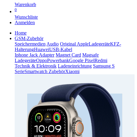
Warenkorb
0
Wunschliste
Anmelden
Home
GSM-Zubehör
Speichermedien
Audio
Original Apple
Ladegeräte
KFZ-
Halterung
Huawei
USB-Kabel
Iphone Jack Adapter
Magnet Card
Magsafe
Ladegeräte
Oppo
Powerbank
Google Pixel
Redmi
Technik & Elektronik
Ladeneinrichtung
Samsung S
Serie
Smartwatch Zubehör
Xiaomi