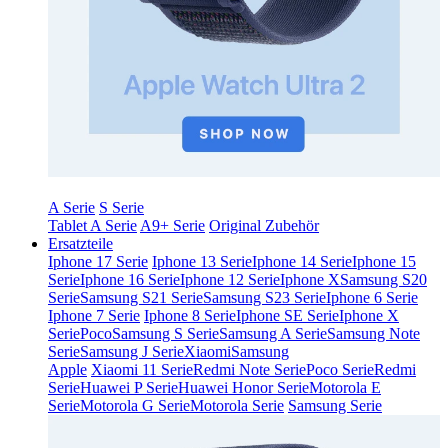
A Serie
S Serie
Tablet A Serie
A9+ Serie
Original Zubehör
Ersatzteile
Iphone 17 Serie
Iphone 13 Serie
Iphone 14 Serie
Iphone 15
Serie
Iphone 16 Serie
Iphone 12 Serie
Iphone X
Samsung S20
Serie
Samsung S21 Serie
Samsung S23 Serie
Iphone 6 Serie
Iphone 7 Serie
Iphone 8 Serie
Iphone SE Serie
Iphone X
Serie
Poco
Samsung S Serie
Samsung A Serie
Samsung Note
Serie
Samsung J Serie
Xiaomi
Samsung
Apple
Xiaomi 11 Serie
Redmi Note Serie
Poco Serie
Redmi
Serie
Huawei P Serie
Huawei Honor Serie
Motorola E
Serie
Motorola G Serie
Motorola Serie
Samsung Serie