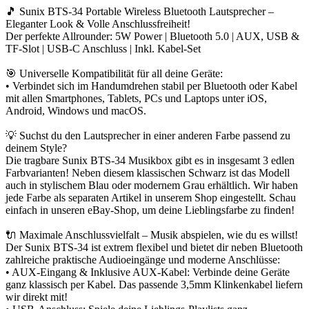
🎵 Sunix BTS-34 Portable Wireless Bluetooth Lautsprecher –
Eleganter Look & Volle Anschlussfreiheit!
Der perfekte Allrounder: 5W Power | Bluetooth 5.0 | AUX, USB &
TF-Slot | USB-C Anschluss | Inkl. Kabel-Set
🎯 Universelle Kompatibilität für all deine Geräte:
• Verbindet sich im Handumdrehen stabil per Bluetooth oder Kabel
mit allen Smartphones, Tablets, PCs und Laptops unter iOS,
Android, Windows und macOS.
💡 Suchst du den Lautsprecher in einer anderen Farbe passend zu
deinem Style?
Die tragbare Sunix BTS-34 Musikbox gibt es in insgesamt 3 edlen
Farbvarianten! Neben diesem klassischen Schwarz ist das Modell
auch in stylischem Blau oder modernem Grau erhältlich. Wir haben
jede Farbe als separaten Artikel in unserem Shop eingestellt. Schau
einfach in unseren eBay-Shop, um deine Lieblingsfarbe zu finden!
🔌 Maximale Anschlussvielfalt – Musik abspielen, wie du es willst!
Der Sunix BTS-34 ist extrem flexibel und bietet dir neben Bluetooth
zahlreiche praktische Audioeingänge und moderne Anschlüsse:
• AUX-Eingang & Inklusive AUX-Kabel: Verbinde deine Geräte
ganz klassisch per Kabel. Das passende 3,5mm Klinkenkabel liefern
wir direkt mit!