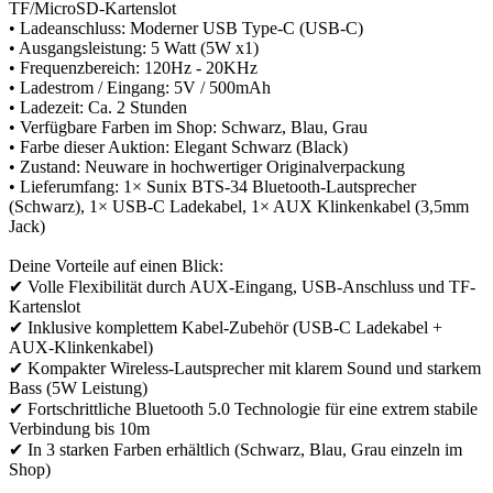
TF/MicroSD-Kartenslot
• Ladeanschluss: Moderner USB Type-C (USB-C)
• Ausgangsleistung: 5 Watt (5W x1)
• Frequenzbereich: 120Hz - 20KHz
• Ladestrom / Eingang: 5V / 500mAh
• Ladezeit: Ca. 2 Stunden
• Verfügbare Farben im Shop: Schwarz, Blau, Grau
• Farbe dieser Auktion: Elegant Schwarz (Black)
• Zustand: Neuware in hochwertiger Originalverpackung
• Lieferumfang: 1× Sunix BTS-34 Bluetooth-Lautsprecher
(Schwarz), 1× USB-C Ladekabel, 1× AUX Klinkenkabel (3,5mm
Jack)
Deine Vorteile auf einen Blick:
✔ Volle Flexibilität durch AUX-Eingang, USB-Anschluss und TF-
Kartenslot
✔ Inklusive komplettem Kabel-Zubehör (USB-C Ladekabel +
AUX-Klinkenkabel)
✔ Kompakter Wireless-Lautsprecher mit klarem Sound und starkem
Bass (5W Leistung)
✔ Fortschrittliche Bluetooth 5.0 Technologie für eine extrem stabile
Verbindung bis 10m
✔ In 3 starken Farben erhältlich (Schwarz, Blau, Grau einzeln im
Shop)