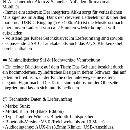
🔋 Ausdauernder Akku & Schnelles Aufladen für maximale
Mobilität
• Immer einsatzbereit: Der integrierte Akku sorgt für verlässlichen
Musikgenuss im Alltag. Dank der cleveren Ladeelektronik über den
modernen USB-C Eingang (5V / 500mAh) ist die Musikbox nach
einer kurzen Ladezeit von ca. 2 Stunden wieder komplett voll
aufgeladen.
• Vollständiges Kabel-Set inklusive: Im Lieferumfang sind sowohl
das passende USB-C Ladekabel als auch das AUX-Klinkenkabel
bereits enthalten.
☁️ Minimalistischer Stil & Hochwertige Verarbeitung
• Ein echter Blickfang auf dem Tisch: Das Gehäuse besticht durch
ein hochmodernes, zylindrisches Design in tiefem Schwarz, das auf
jedem Schreibtisch, in der Küche oder unterwegs eine extrem
elegante Figur macht. Die Tasten sind nahtlos auf der Oberseite
integriert und lassen sich intuitiv bedienen.
📦 Technische Daten & Lieferumfang
• Marke: Sunix
• Model: BTS-34 (Black Edition)
• Typ: Tragbarer Wireless Bluetooth-Lautsprecher
• Bluetooth-Version: V5.0 (Reichweite bis zu 10 Meter)
• Audioeingänge: AUX-In (3,5mm Klinke), USB-Anschluss,