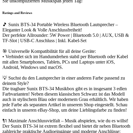
Sie unkomplizierten Musikspaß jeden Tag!
Ratings and Reviews
🎵 Sunix BTS-34 Portable Wireless Bluetooth Lautsprecher –
Eleganter Look & Volle Anschlussfreiheit!
Der perfekte Allrounder: 5W Power | Bluetooth 5.0 | AUX, USB &
TF-Slot | USB-C Anschluss | Inkl. Kabel-Set
🎯 Universelle Kompatibilität für all deine Geräte:
• Verbindet sich im Handumdrehen stabil per Bluetooth oder Kabel
mit allen Smartphones, Tablets, PCs und Laptops unter iOS,
Android, Windows und macOS.
💡 Suchst du den Lautsprecher in einer anderen Farbe passend zu
deinem Style?
Die tragbare Sunix BTS-34 Musikbox gibt es in insgesamt 3 edlen
Farbvarianten! Neben diesem klassischen Schwarz ist das Modell
auch in stylischem Blau oder modernem Grau erhältlich. Wir haben
jede Farbe als separaten Artikel in unserem Shop eingestellt. Schau
einfach in unseren eBay-Shop, um deine Lieblingsfarbe zu finden!
🔌 Maximale Anschlussvielfalt – Musik abspielen, wie du es willst!
Der Sunix BTS-34 ist extrem flexibel und bietet dir neben Bluetooth
zahlreiche praktische Audioeingänge und moderne Anschlüsse: