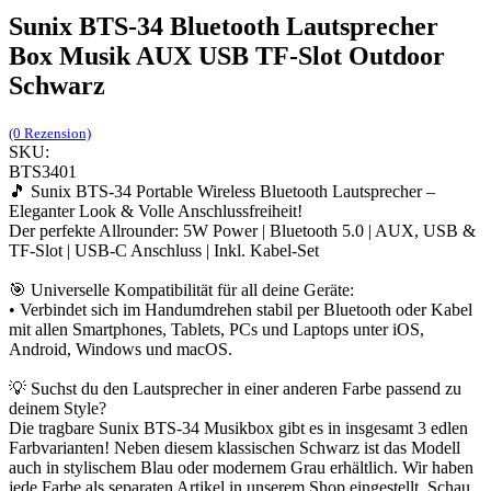
Sunix BTS-34 Bluetooth Lautsprecher
Box Musik AUX USB TF-Slot Outdoor
Schwarz
(0 Rezension)
SKU:
BTS3401
🎵 Sunix BTS-34 Portable Wireless Bluetooth Lautsprecher –
Eleganter Look & Volle Anschlussfreiheit!
Der perfekte Allrounder: 5W Power | Bluetooth 5.0 | AUX, USB &
TF-Slot | USB-C Anschluss | Inkl. Kabel-Set
🎯 Universelle Kompatibilität für all deine Geräte:
• Verbindet sich im Handumdrehen stabil per Bluetooth oder Kabel
mit allen Smartphones, Tablets, PCs und Laptops unter iOS,
Android, Windows und macOS.
💡 Suchst du den Lautsprecher in einer anderen Farbe passend zu
deinem Style?
Die tragbare Sunix BTS-34 Musikbox gibt es in insgesamt 3 edlen
Farbvarianten! Neben diesem klassischen Schwarz ist das Modell
auch in stylischem Blau oder modernem Grau erhältlich. Wir haben
jede Farbe als separaten Artikel in unserem Shop eingestellt. Schau