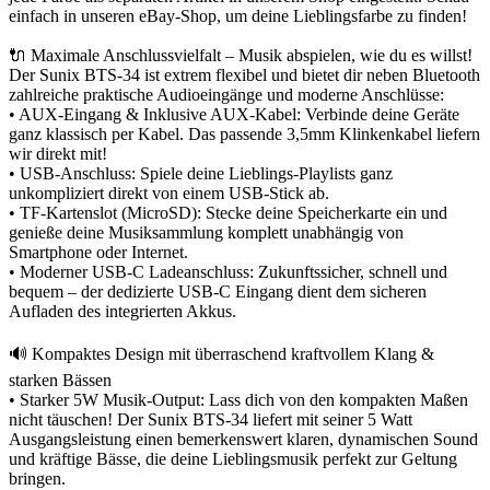
einfach in unseren eBay-Shop, um deine Lieblingsfarbe zu finden!
🔌 Maximale Anschlussvielfalt – Musik abspielen, wie du es willst!
Der Sunix BTS-34 ist extrem flexibel und bietet dir neben Bluetooth
zahlreiche praktische Audioeingänge und moderne Anschlüsse:
• AUX-Eingang & Inklusive AUX-Kabel: Verbinde deine Geräte
ganz klassisch per Kabel. Das passende 3,5mm Klinkenkabel liefern
wir direkt mit!
• USB-Anschluss: Spiele deine Lieblings-Playlists ganz
unkompliziert direkt von einem USB-Stick ab.
• TF-Kartenslot (MicroSD): Stecke deine Speicherkarte ein und
genieße deine Musiksammlung komplett unabhängig von
Smartphone oder Internet.
• Moderner USB-C Ladeanschluss: Zukunftssicher, schnell und
bequem – der dedizierte USB-C Eingang dient dem sicheren
Aufladen des integrierten Akkus.
🔊 Kompaktes Design mit überraschend kraftvollem Klang &
starken Bässen
• Starker 5W Musik-Output: Lass dich von den kompakten Maßen
nicht täuschen! Der Sunix BTS-34 liefert mit seiner 5 Watt
Ausgangsleistung einen bemerkenswert klaren, dynamischen Sound
und kräftige Bässe, die deine Lieblingsmusik perfekt zur Geltung
bringen.