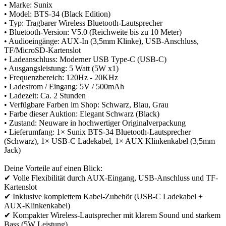
• Marke: Sunix
• Model: BTS-34 (Black Edition)
• Typ: Tragbarer Wireless Bluetooth-Lautsprecher
• Bluetooth-Version: V5.0 (Reichweite bis zu 10 Meter)
• Audioeingänge: AUX-In (3,5mm Klinke), USB-Anschluss,
TF/MicroSD-Kartenslot
• Ladeanschluss: Moderner USB Type-C (USB-C)
• Ausgangsleistung: 5 Watt (5W x1)
• Frequenzbereich: 120Hz - 20KHz
• Ladestrom / Eingang: 5V / 500mAh
• Ladezeit: Ca. 2 Stunden
• Verfügbare Farben im Shop: Schwarz, Blau, Grau
• Farbe dieser Auktion: Elegant Schwarz (Black)
• Zustand: Neuware in hochwertiger Originalverpackung
• Lieferumfang: 1× Sunix BTS-34 Bluetooth-Lautsprecher
(Schwarz), 1× USB-C Ladekabel, 1× AUX Klinkenkabel (3,5mm
Jack)
Deine Vorteile auf einen Blick:
✔ Volle Flexibilität durch AUX-Eingang, USB-Anschluss und TF-
Kartenslot
✔ Inklusive komplettem Kabel-Zubehör (USB-C Ladekabel +
AUX-Klinkenkabel)
✔ Kompakter Wireless-Lautsprecher mit klarem Sound und starkem
Bass (5W Leistung)