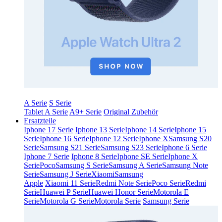
A Serie
S Serie
Tablet A Serie
A9+ Serie
Original Zubehör
Ersatzteile
Iphone 17 Serie
Iphone 13 Serie
Iphone 14 Serie
Iphone 15
Serie
Iphone 16 Serie
Iphone 12 Serie
Iphone X
Samsung S20
Serie
Samsung S21 Serie
Samsung S23 Serie
Iphone 6 Serie
Iphone 7 Serie
Iphone 8 Serie
Iphone SE Serie
Iphone X
Serie
Poco
Samsung S Serie
Samsung A Serie
Samsung Note
Serie
Samsung J Serie
Xiaomi
Samsung
Apple
Xiaomi 11 Serie
Redmi Note Serie
Poco Serie
Redmi
Serie
Huawei P Serie
Huawei Honor Serie
Motorola E
Serie
Motorola G Serie
Motorola Serie
Samsung Serie