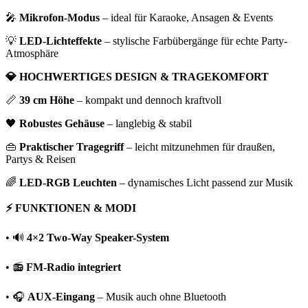
🎤
Mikrofon-Modus
– ideal für Karaoke, Ansagen & Events
💡
LED-Lichteffekte
– stylische Farbübergänge für echte Party-
Atmosphäre
💎 HOCHWERTIGES DESIGN & TRAGEKOMFORT
📏
39 cm Höhe
– kompakt und dennoch kraftvoll
🖤
Robustes Gehäuse
– langlebig & stabil
👜
Praktischer Tragegriff
– leicht mitzunehmen für draußen,
Partys & Reisen
🌈
LED-RGB Leuchten
– dynamisches Licht passend zur Musik
⚡ FUNKTIONEN & MODI
• 🔊
4×2 Two-Way Speaker-System
• 📻
FM-Radio integriert
• 🎧
AUX-Eingang
– Musik auch ohne Bluetooth