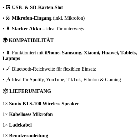
• 💽
USB- & SD-Karten-Slot
• 🎤
Mikrofon-Eingang
(inkl. Mikrofon)
• 🔋
Starker Akku
– ideal für unterwegs
🌍 KOMPATIBILITÄT
• 📱 Funktioniert mit
iPhone, Samsung, Xiaomi, Huawei, Tablets,
Laptops
• 🔗 Bluetooth-Reichweite für flexiblen Einsatz
• 🎶 Ideal für Spotify, YouTube, TikTok, Filmton & Gaming
📦 LIEFERUMFANG
1×
Sunix BTS-100 Wireless Speaker
1×
Kabelloses Mikrofon
1×
Ladekabel
1×
Benutzeranleitung