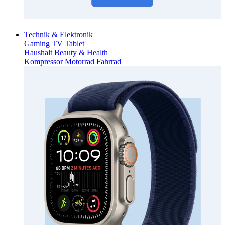
Technik & Elektronik
Gaming
TV Tablet
Haushalt
Beauty & Health
Kompressor
Motorrad
Fahrrad