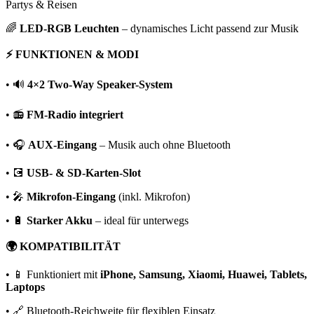
Partys & Reisen
🌈
LED-RGB Leuchten
– dynamisches Licht passend zur Musik
⚡ FUNKTIONEN & MODI
• 🔊
4×2 Two-Way Speaker-System
• 📻
FM-Radio integriert
• 🎧
AUX-Eingang
– Musik auch ohne Bluetooth
• 💽
USB- & SD-Karten-Slot
• 🎤
Mikrofon-Eingang
(inkl. Mikrofon)
• 🔋
Starker Akku
– ideal für unterwegs
🌍 KOMPATIBILITÄT
• 📱 Funktioniert mit
iPhone, Samsung, Xiaomi, Huawei, Tablets,
Laptops
• 🔗 Bluetooth-Reichweite für flexiblen Einsatz