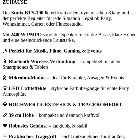
ZUHAUSE
Der
Sunix BTS-100
liefert kraftvollen, dynamischen Klang und ist
der perfekte Begleiter für jede Situation – egal ob Party,
Wohnzimmer, Garten oder Fitnessstudio.
Mit
2400W PMPO
sorgt der Speaker für starke Bässe, klare Höhen
und eine beeindruckende Lautstärke.
🎶
Perfekt für Musik, Filme, Gaming & Events
📱
Bluetooth Wireless Verbindung
– kompatibel mit allen
Smartphones & Tablets
🎤
Mikrofon-Modus
– ideal für Karaoke, Ansagen & Events
💡
LED-Lichteffekte
– stylische Farbübergänge für echte Party-
Atmosphäre
💎 HOCHWERTIGES DESIGN & TRAGEKOMFORT
📏
39 cm Höhe
– kompakt und dennoch kraftvoll
🖤
Robustes Gehäuse
– langlebig & stabil
👜
Praktischer Tragegriff
– leicht mitzunehmen für draußen,