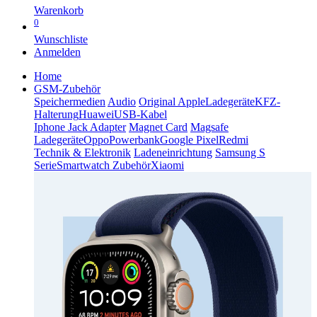
Warenkorb
0
Wunschliste
Anmelden
Home
GSM-Zubehör
Speichermedien
Audio
Original Apple
Ladegeräte
KFZ-
Halterung
Huawei
USB-Kabel
Iphone Jack Adapter
Magnet Card
Magsafe
Ladegeräte
Oppo
Powerbank
Google Pixel
Redmi
Technik & Elektronik
Ladeneinrichtung
Samsung S
Serie
Smartwatch Zubehör
Xiaomi