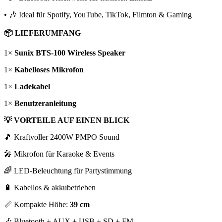
• 🎶 Ideal für Spotify, YouTube, TikTok, Filmton & Gaming
📦 LIEFERUMFANG
1×
Sunix BTS-100 Wireless Speaker
1×
Kabelloses Mikrofon
1×
Ladekabel
1×
Benutzeranleitung
💡 VORTEILE AUF EINEN BLICK
🎵 Kraftvoller 2400W PMPO Sound
🎤 Mikrofon für Karaoke & Events
🌈 LED-Beleuchtung für Partystimmung
🔋 Kabellos & akkubetrieben
📏 Kompakte Höhe:
39 cm
🎶 Bluetooth + AUX + USB + SD + FM