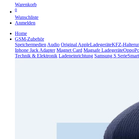
Warenkorb
0
Wunschliste
Anmelden
Home
GSM-Zubehör
Speichermedien
Audio
Original Apple
Ladegeräte
KFZ-Halteru
Iphone Jack Adapter
Magnet Card
Magsafe Ladegeräte
Oppo
P
Technik & Elektronik
Ladeneinrichtung
Samsung S Serie
Smart