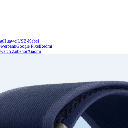
ng
Huawei
USB-Kabel
owerbank
Google Pixel
Redmi
watch Zubehör
Xiaomi