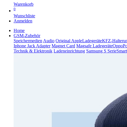
Warenkorb
0
Wunschliste
Anmelden
Home
GSM-Zubehör
Speichermedien
Audio
Original Apple
Ladegeräte
KFZ-Halteru
Iphone Jack Adapter
Magnet Card
Magsafe Ladegeräte
Oppo
P
Technik & Elektronik
Ladeneinrichtung
Samsung S Serie
Smart