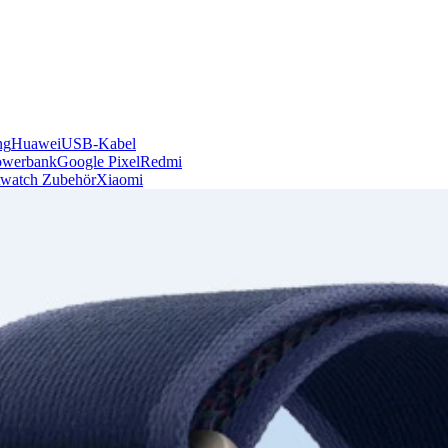
ng
Huawei
USB-Kabel
owerbank
Google Pixel
Redmi
watch Zubehör
Xiaomi