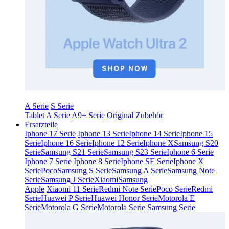
A Serie
S Serie
Tablet A Serie
A9+ Serie
Original Zubehör
Ersatzteile
Iphone 17 Serie
Iphone 13 Serie
Iphone 14 Serie
Iphone 15
Serie
Iphone 16 Serie
Iphone 12 Serie
Iphone X
Samsung S20
Serie
Samsung S21 Serie
Samsung S23 Serie
Iphone 6 Serie
Iphone 7 Serie
Iphone 8 Serie
Iphone SE Serie
Iphone X
Serie
Poco
Samsung S Serie
Samsung A Serie
Samsung Note
Serie
Samsung J Serie
Xiaomi
Samsung
Apple
Xiaomi 11 Serie
Redmi Note Serie
Poco Serie
Redmi
Serie
Huawei P Serie
Huawei Honor Serie
Motorola E
Serie
Motorola G Serie
Motorola Serie
Samsung Serie