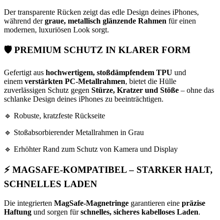
Der transparente Rücken zeigt das edle Design deines iPhones,
während der
graue, metallisch glänzende Rahmen
für einen
modernen, luxuriösen Look sorgt.
🛡️
PREMIUM SCHUTZ IN KLARER FORM
Gefertigt aus
hochwertigem, stoßdämpfendem TPU
und
einem
verstärkten PC-Metallrahmen
, bietet die Hülle
zuverlässigen Schutz gegen
Stürze, Kratzer und Stöße
– ohne das
schlanke Design deines iPhones zu beeinträchtigen.
🔹 Robuste, kratzfeste Rückseite
🔹 Stoßabsorbierender Metallrahmen in Grau
🔹 Erhöhter Rand zum Schutz von Kamera und Display
⚡
MAGSAFE-KOMPATIBEL – STARKER HALT,
SCHNELLES LADEN
Die integrierten
MagSafe-Magnetringe
garantieren eine
präzise
Haftung
und sorgen für
schnelles, sicheres kabelloses Laden
.