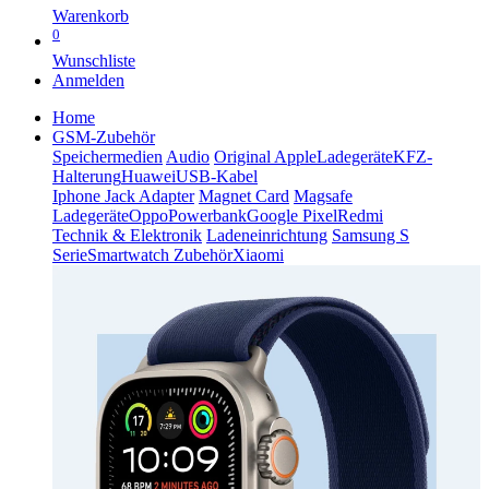
Warenkorb
0
Wunschliste
Anmelden
Home
GSM-Zubehör
Speichermedien
Audio
Original Apple
Ladegeräte
KFZ-
Halterung
Huawei
USB-Kabel
Iphone Jack Adapter
Magnet Card
Magsafe
Ladegeräte
Oppo
Powerbank
Google Pixel
Redmi
Technik & Elektronik
Ladeneinrichtung
Samsung S
Serie
Smartwatch Zubehör
Xiaomi