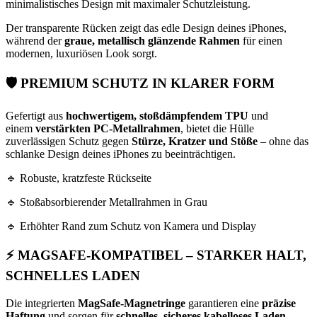
minimalistisches Design mit maximaler Schutzleistung.
Der transparente Rücken zeigt das edle Design deines iPhones,
während der
graue, metallisch glänzende Rahmen
für einen
modernen, luxuriösen Look sorgt.
🛡️
PREMIUM SCHUTZ IN KLARER FORM
Gefertigt aus
hochwertigem, stoßdämpfendem TPU
und
einem
verstärkten PC-Metallrahmen
, bietet die Hülle
zuverlässigen Schutz gegen
Stürze, Kratzer und Stöße
– ohne das
schlanke Design deines iPhones zu beeinträchtigen.
🔹 Robuste, kratzfeste Rückseite
🔹 Stoßabsorbierender Metallrahmen in Grau
🔹 Erhöhter Rand zum Schutz von Kamera und Display
⚡
MAGSAFE-KOMPATIBEL – STARKER HALT,
SCHNELLES LADEN
Die integrierten
MagSafe-Magnetringe
garantieren eine
präzise
Haftung
und sorgen für
schnelles, sicheres kabelloses Laden
.