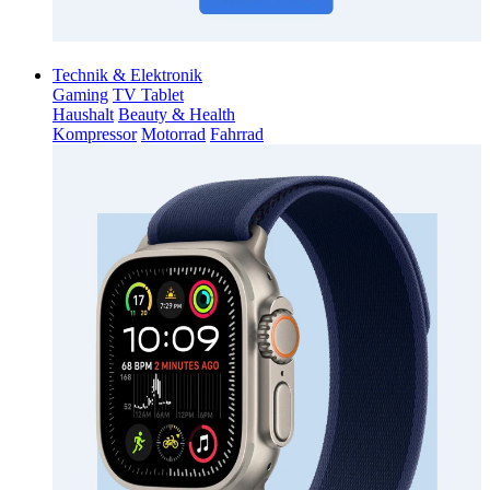
Technik & Elektronik
Gaming
TV Tablet
Haushalt
Beauty & Health
Kompressor
Motorrad
Fahrrad