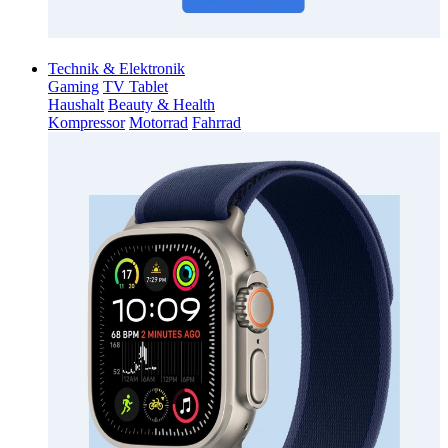
Technik & Elektronik
Gaming
TV Tablet
Haushalt
Beauty & Health
Kompressor
Motorrad
Fahrrad