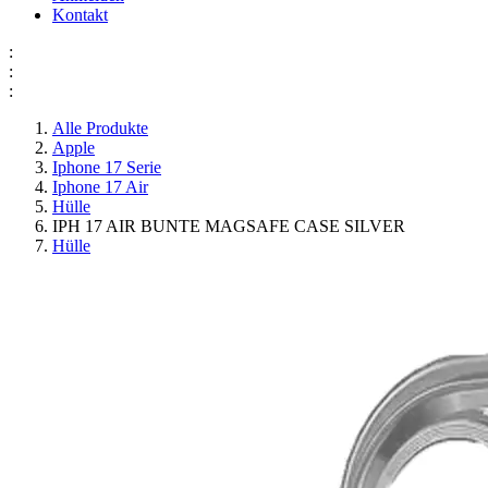
Kontakt
:
:
:
Alle Produkte
Apple
Iphone 17 Serie
Iphone 17 Air
Hülle
IPH 17 AIR BUNTE MAGSAFE CASE SILVER
Hülle