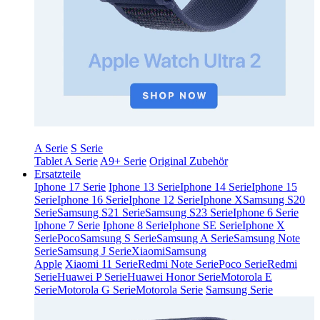
A Serie
S Serie
Tablet A Serie
A9+ Serie
Original Zubehör
Ersatzteile
Iphone 17 Serie
Iphone 13 Serie
Iphone 14 Serie
Iphone 15
Serie
Iphone 16 Serie
Iphone 12 Serie
Iphone X
Samsung S20
Serie
Samsung S21 Serie
Samsung S23 Serie
Iphone 6 Serie
Iphone 7 Serie
Iphone 8 Serie
Iphone SE Serie
Iphone X
Serie
Poco
Samsung S Serie
Samsung A Serie
Samsung Note
Serie
Samsung J Serie
Xiaomi
Samsung
Apple
Xiaomi 11 Serie
Redmi Note Serie
Poco Serie
Redmi
Serie
Huawei P Serie
Huawei Honor Serie
Motorola E
Serie
Motorola G Serie
Motorola Serie
Samsung Serie