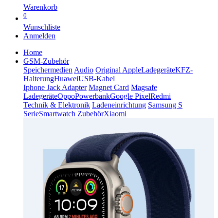
Warenkorb
0
Wunschliste
Anmelden
Home
GSM-Zubehör
Speichermedien
Audio
Original Apple
Ladegeräte
KFZ-
Halterung
Huawei
USB-Kabel
Iphone Jack Adapter
Magnet Card
Magsafe
Ladegeräte
Oppo
Powerbank
Google Pixel
Redmi
Technik & Elektronik
Ladeneinrichtung
Samsung S
Serie
Smartwatch Zubehör
Xiaomi