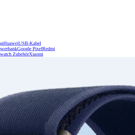
ng
Huawei
USB-Kabel
owerbank
Google Pixel
Redmi
watch Zubehör
Xiaomi