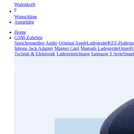
Warenkorb
0
Wunschliste
Anmelden
Home
GSM-Zubehör
Speichermedien
Audio
Original Apple
Ladegeräte
KFZ-Halteru
Iphone Jack Adapter
Magnet Card
Magsafe Ladegeräte
Oppo
P
Technik & Elektronik
Ladeneinrichtung
Samsung S Serie
Smart