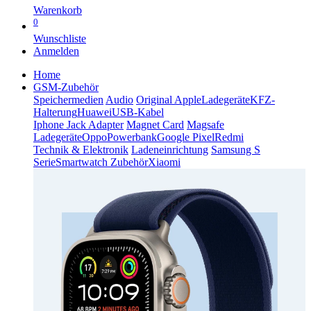
Warenkorb
0
Wunschliste
Anmelden
Home
GSM-Zubehör
Speichermedien
Audio
Original Apple
Ladegeräte
KFZ-
Halterung
Huawei
USB-Kabel
Iphone Jack Adapter
Magnet Card
Magsafe
Ladegeräte
Oppo
Powerbank
Google Pixel
Redmi
Technik & Elektronik
Ladeneinrichtung
Samsung S
Serie
Smartwatch Zubehör
Xiaomi