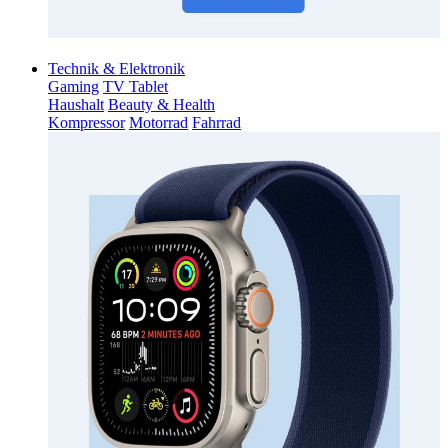
Technik & Elektronik
Gaming
TV Tablet
Haushalt
Beauty & Health
Kompressor
Motorrad
Fahrrad