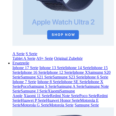
A Serie
S Serie
Tablet A Serie
A9+ Serie
Original Zubehör
Ersatzteile
Iphone 17 Serie
Iphone 13 Serie
Iphone 14 Serie
Iphone 15
Serie
Iphone 16 Serie
Iphone 12 Serie
Iphone X
Samsung S20
Serie
Samsung S21 Serie
Samsung S23 Serie
Iphone 6 Serie
Iphone 7 Serie
Iphone 8 Serie
Iphone SE Serie
Iphone X
Serie
Poco
Samsung S Serie
Samsung A Serie
Samsung Note
Serie
Samsung J Serie
Xiaomi
Samsung
Apple
Xiaomi 11 Serie
Redmi Note Serie
Poco Serie
Redmi
Serie
Huawei P Serie
Huawei Honor Serie
Motorola E
Serie
Motorola G Serie
Motorola Serie
Samsung Serie