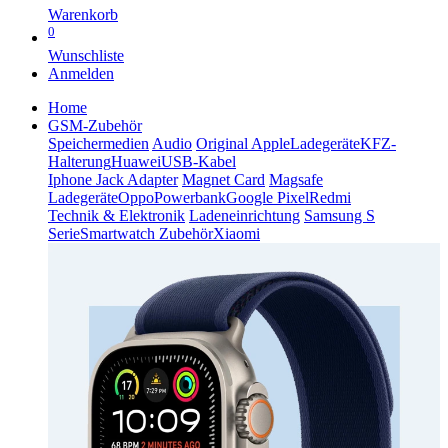
Warenkorb
0
Wunschliste
Anmelden
Home
GSM-Zubehör
Speichermedien
Audio
Original Apple
Ladegeräte
KFZ-
Halterung
Huawei
USB-Kabel
Iphone Jack Adapter
Magnet Card
Magsafe
Ladegeräte
Oppo
Powerbank
Google Pixel
Redmi
Technik & Elektronik
Ladeneinrichtung
Samsung S
Serie
Smartwatch Zubehör
Xiaomi