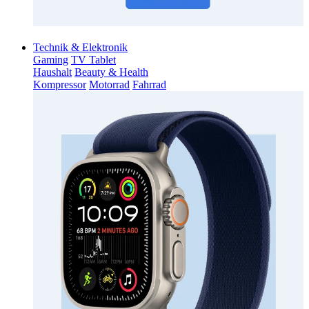
Technik & Elektronik
Gaming
TV Tablet
Haushalt
Beauty & Health
Kompressor
Motorrad
Fahrrad