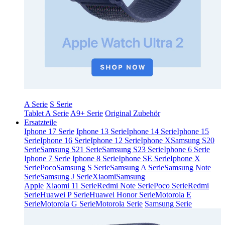
A Serie
S Serie
Tablet A Serie
A9+ Serie
Original Zubehör
Ersatzteile
Iphone 17 Serie
Iphone 13 Serie
Iphone 14 Serie
Iphone 15
Serie
Iphone 16 Serie
Iphone 12 Serie
Iphone X
Samsung S20
Serie
Samsung S21 Serie
Samsung S23 Serie
Iphone 6 Serie
Iphone 7 Serie
Iphone 8 Serie
Iphone SE Serie
Iphone X
Serie
Poco
Samsung S Serie
Samsung A Serie
Samsung Note
Serie
Samsung J Serie
Xiaomi
Samsung
Apple
Xiaomi 11 Serie
Redmi Note Serie
Poco Serie
Redmi
Serie
Huawei P Serie
Huawei Honor Serie
Motorola E
Serie
Motorola G Serie
Motorola Serie
Samsung Serie