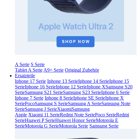
A Serie
S Serie
Tablet A Serie
A9+ Serie
Original Zubehör
Ersatzteile
Iphone 17 Serie
Iphone 13 Serie
Iphone 14 Serie
Iphone 15
Serie
Iphone 16 Serie
Iphone 12 Serie
Iphone X
Samsung S20
Serie
Samsung S21 Serie
Samsung S23 Serie
Iphone 6 Serie
Iphone 7 Serie
Iphone 8 Serie
Iphone SE Serie
Iphone X
Serie
Poco
Samsung S Serie
Samsung A Serie
Samsung Note
Serie
Samsung J Serie
Xiaomi
Samsung
Apple
Xiaomi 11 Serie
Redmi Note Serie
Poco Serie
Redmi
Serie
Huawei P Serie
Huawei Honor Serie
Motorola E
Serie
Motorola G Serie
Motorola Serie
Samsung Serie