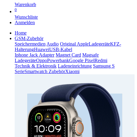
Warenkorb
0
Wunschliste
Anmelden
Home
GSM-Zubehör
Speichermedien
Audio
Original Apple
Ladegeräte
KFZ-
Halterung
Huawei
USB-Kabel
Iphone Jack Adapter
Magnet Card
Magsafe
Ladegeräte
Oppo
Powerbank
Google Pixel
Redmi
Technik & Elektronik
Ladeneinrichtung
Samsung S
Serie
Smartwatch Zubehör
Xiaomi