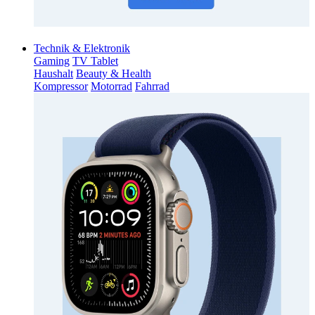
Technik & Elektronik
Gaming
TV Tablet
Haushalt
Beauty & Health
Kompressor
Motorrad
Fahrrad