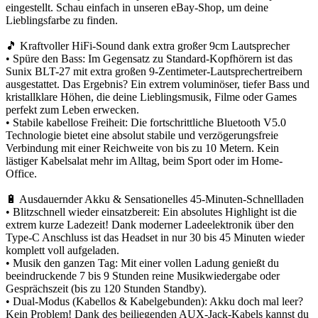
eingestellt. Schau einfach in unseren eBay-Shop, um deine
Lieblingsfarbe zu finden.
🎵 Kraftvoller HiFi-Sound dank extra großer 9cm Lautsprecher
• Spüre den Bass: Im Gegensatz zu Standard-Kopfhörern ist das
Sunix BLT-27 mit extra großen 9-Zentimeter-Lautsprechertreibern
ausgestattet. Das Ergebnis? Ein extrem voluminöser, tiefer Bass und
kristallklare Höhen, die deine Lieblingsmusik, Filme oder Games
perfekt zum Leben erwecken.
• Stabile kabellose Freiheit: Die fortschrittliche Bluetooth V5.0
Technologie bietet eine absolut stabile und verzögerungsfreie
Verbindung mit einer Reichweite von bis zu 10 Metern. Kein
lästiger Kabelsalat mehr im Alltag, beim Sport oder im Home-
Office.
🔋 Ausdauernder Akku & Sensationelles 45-Minuten-Schnellladen
• Blitzschnell wieder einsatzbereit: Ein absolutes Highlight ist die
extrem kurze Ladezeit! Dank moderner Ladeelektronik über den
Type-C Anschluss ist das Headset in nur 30 bis 45 Minuten wieder
komplett voll aufgeladen.
• Musik den ganzen Tag: Mit einer vollen Ladung genießt du
beeindruckende 7 bis 9 Stunden reine Musikwiedergabe oder
Gesprächszeit (bis zu 120 Stunden Standby).
• Dual-Modus (Kabellos & Kabelgebunden): Akku doch mal leer?
Kein Problem! Dank des beiliegenden AUX-Jack-Kabels kannst du