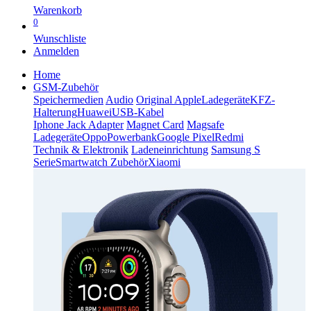
Warenkorb
0
Wunschliste
Anmelden
Home
GSM-Zubehör
Speichermedien
Audio
Original Apple
Ladegeräte
KFZ-
Halterung
Huawei
USB-Kabel
Iphone Jack Adapter
Magnet Card
Magsafe
Ladegeräte
Oppo
Powerbank
Google Pixel
Redmi
Technik & Elektronik
Ladeneinrichtung
Samsung S
Serie
Smartwatch Zubehör
Xiaomi