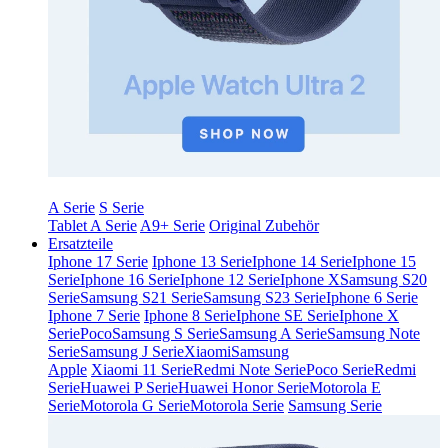
A Serie
S Serie
Tablet A Serie
A9+ Serie
Original Zubehör
Ersatzteile
Iphone 17 Serie
Iphone 13 Serie
Iphone 14 Serie
Iphone 15
Serie
Iphone 16 Serie
Iphone 12 Serie
Iphone X
Samsung S20
Serie
Samsung S21 Serie
Samsung S23 Serie
Iphone 6 Serie
Iphone 7 Serie
Iphone 8 Serie
Iphone SE Serie
Iphone X
Serie
Poco
Samsung S Serie
Samsung A Serie
Samsung Note
Serie
Samsung J Serie
Xiaomi
Samsung
Apple
Xiaomi 11 Serie
Redmi Note Serie
Poco Serie
Redmi
Serie
Huawei P Serie
Huawei Honor Serie
Motorola E
Serie
Motorola G Serie
Motorola Serie
Samsung Serie