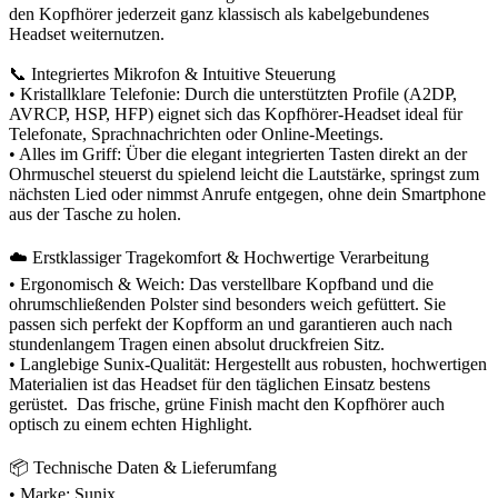
den Kopfhörer jederzeit ganz klassisch als kabelgebundenes
Headset weiternutzen.
📞 Integriertes Mikrofon & Intuitive Steuerung
• Kristallklare Telefonie: Durch die unterstützten Profile (A2DP,
AVRCP, HSP, HFP) eignet sich das Kopfhörer-Headset ideal für
Telefonate, Sprachnachrichten oder Online-Meetings.
• Alles im Griff: Über die elegant integrierten Tasten direkt an der
Ohrmuschel steuerst du spielend leicht die Lautstärke, springst zum
nächsten Lied oder nimmst Anrufe entgegen, ohne dein Smartphone
aus der Tasche zu holen.
☁️ Erstklassiger Tragekomfort & Hochwertige Verarbeitung
• Ergonomisch & Weich: Das verstellbare Kopfband und die
ohrumschließenden Polster sind besonders weich gefüttert. Sie
passen sich perfekt der Kopfform an und garantieren auch nach
stundenlangem Tragen einen absolut druckfreien Sitz.
• Langlebige Sunix-Qualität: Hergestellt aus robusten, hochwertigen
Materialien ist das Headset für den täglichen Einsatz bestens
gerüstet. Das frische, grüne Finish macht den Kopfhörer auch
optisch zu einem echten Highlight.
📦 Technische Daten & Lieferumfang
• Marke: Sunix