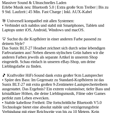
Massiver Sound & Ultraschnelles Laden
Erlebe Musik neu: Bluetooth 5.0 | Extra große 9cm Treiber | Bis zu
9 Std. Laufzeit | 45 Min. Fast Charge | Inkl. AUX-Kabel
🎯 Universell kompatibel mit allen Systemen:
• Verbindet sich nahtlos und stabil mit Smartphones, Tablets und
Laptops unter iOS, Android, Windows und macOS.
💡 Suchst du die Kopfhörer in einer anderen Farbe passend zu
deinem Style?
Das Sunix BLT-27 Headset zeichnet sich durch seine lebendigen
Farbvarianten aus! Neben diesem stylischen Grün haben wir die
anderen Farben jeweils als separate Artikel in unserem Shop
eingestellt. Schau einfach in unseren eBay-Shop, um deine
Lieblingsfarbe zu finden.
🎵 Kraftvoller HiFi-Sound dank extra großer 9cm Lautsprecher
• Spüre den Bass: Im Gegensatz zu Standard-Kopfhörern ist das
Sunix BLT-27 mit extra großen 9-Zentimeter-Lautsprechertreibern
ausgestattet. Das Ergebnis? Ein extrem voluminöser, tiefer Bass und
kristallklare Höhen, die deine Lieblingsmusik, Filme oder Games
perfekt zum Leben erwecken.
• Stabile kabellose Freiheit: Die fortschrittliche Bluetooth V5.0
Technologie bietet eine absolut stabile und verzögerungsfreie
Verbindung mit einer Reichweite von bis zu 10 Metern. Kein