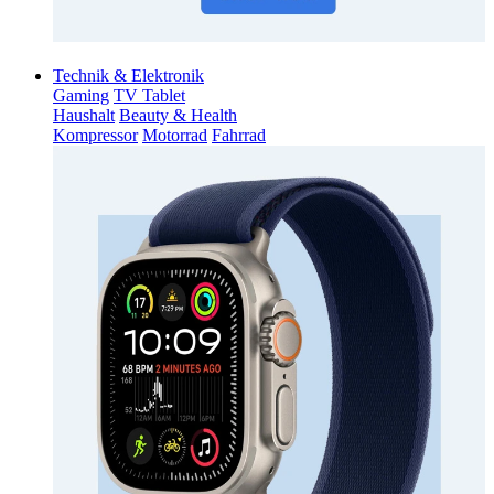
Technik & Elektronik
Gaming
TV Tablet
Haushalt
Beauty & Health
Kompressor
Motorrad
Fahrrad