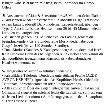
lästiger Kabelsalat mehr im Alltag, beim Sport oder im Home-
Office.
🔋 Ausdauernder Akku & Sensationelles 45-Minuten-Schnellladen
• Blitzschnell wieder einsatzbereit: Ein absolutes Highlight ist die
extrem kurze Ladezeit! Dank moderner Ladeelektronik über den
Type-C Anschluss ist das Headset in nur 30 bis 45 Minuten wieder
komplett voll aufgeladen.
• Musik den ganzen Tag: Mit einer vollen Ladung genießt du
beeindruckende 7 bis 9 Stunden reine Musikwiedergabe oder
Gesprächszeit (bis zu 120 Stunden Standby).
• Dual-Modus (Kabellos & Kabelgebunden): Akku doch mal leer?
Kein Problem! Dank des beiliegenden AUX-Jack-Kabels kannst du
den Kopfhörer jederzeit ganz klassisch als kabelgebundenes
Headset weiternutzen.
📞 Integriertes Mikrofon & Intuitive Steuerung
• Kristallklare Telefonie: Durch die unterstützten Profile (A2DP,
AVRCP, HSP, HFP) eignet sich das Kopfhörer-Headset ideal für
Telefonate, Sprachnachrichten oder Online-Meetings.
• Alles im Griff: Über die elegant integrierten Tasten direkt an der
Ohrmuschel steuerst du spielend leicht die Lautstärke, springst zum
nächsten Lied oder nimmst Anrufe entgegen, ohne dein Smartphone
aus der Tasche zu holen.