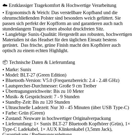
☁️ Erstklassiger Tragekomfort & Hochwertige Verarbeitung
• Ergonomisch & Weich: Das verstellbare Kopfband und die
ohrumschließenden Polster sind besonders weich gefüttert. Sie
passen sich perfekt der Kopfform an und garantieren auch nach
stundenlangem Tragen einen absolut druckfreien Sitz.
• Langlebige Sunix-Qualität: Hergestellt aus robusten, hochwertigen
Materialien ist das Headset für den täglichen Einsatz bestens
gerüstet. Das frische, grüne Finish macht den Kopfhörer auch
optisch zu einem echten Highlight.
📦 Technische Daten & Lieferumfang
• Marke: Sunix
• Model: BLT-27 (Green Edition)
• Bluetooth-Version: V5.0 (Frequenzbereich: 2.4 - 2.48 GHz)
• Lautsprecher-Durchmesser: Große 9 cm Treiber
• Übertragungsreichweite: Bis zu 10 Meter
• Musik- & Gesprächszeit: 7 - 9 Stunden
• Standby-Zeit: Bis zu 120 Stunden
• Ultraschnelle Ladezeit: Nur 30 - 45 Minuten (über USB Type-C)
• Farbe: Grün (Green)
• Zustand: Neuware in hochwertiger Originalverpackung
• Lieferumfang: 1× Sunix BLT-27 Bluetooth Kopfhörer (Grün), 1×
Type-C Ladekabel, 1× AUX Klinkenkabel (3,5mm Jack),
Garantiekarte / Bedienungsanleitung