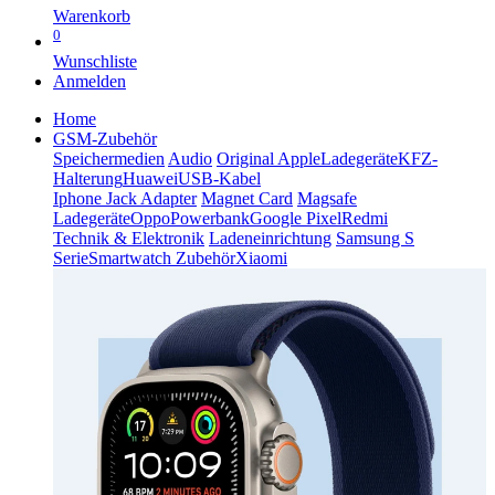
Warenkorb
0
Wunschliste
Anmelden
Home
GSM-Zubehör
Speichermedien
Audio
Original Apple
Ladegeräte
KFZ-
Halterung
Huawei
USB-Kabel
Iphone Jack Adapter
Magnet Card
Magsafe
Ladegeräte
Oppo
Powerbank
Google Pixel
Redmi
Technik & Elektronik
Ladeneinrichtung
Samsung S
Serie
Smartwatch Zubehör
Xiaomi