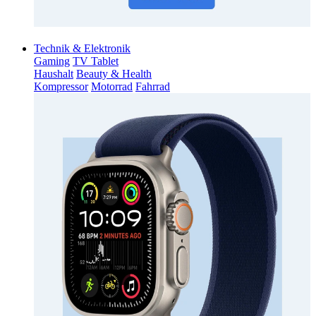
Technik & Elektronik
Gaming
TV Tablet
Haushalt
Beauty & Health
Kompressor
Motorrad
Fahrrad