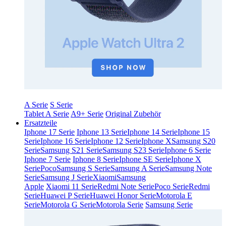
A Serie
S Serie
Tablet A Serie
A9+ Serie
Original Zubehör
Ersatzteile
Iphone 17 Serie
Iphone 13 Serie
Iphone 14 Serie
Iphone 15
Serie
Iphone 16 Serie
Iphone 12 Serie
Iphone X
Samsung S20
Serie
Samsung S21 Serie
Samsung S23 Serie
Iphone 6 Serie
Iphone 7 Serie
Iphone 8 Serie
Iphone SE Serie
Iphone X
Serie
Poco
Samsung S Serie
Samsung A Serie
Samsung Note
Serie
Samsung J Serie
Xiaomi
Samsung
Apple
Xiaomi 11 Serie
Redmi Note Serie
Poco Serie
Redmi
Serie
Huawei P Serie
Huawei Honor Serie
Motorola E
Serie
Motorola G Serie
Motorola Serie
Samsung Serie