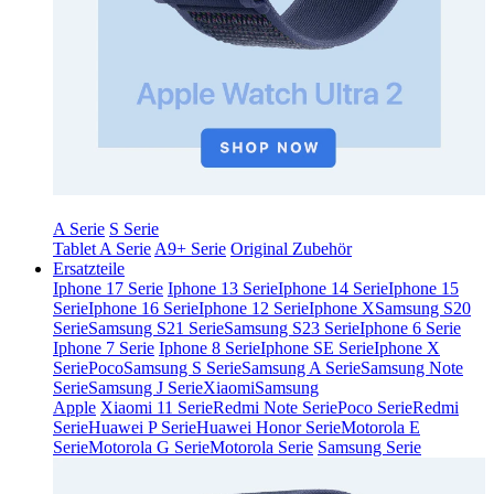
A Serie
S Serie
Tablet A Serie
A9+ Serie
Original Zubehör
Ersatzteile
Iphone 17 Serie
Iphone 13 Serie
Iphone 14 Serie
Iphone 15
Serie
Iphone 16 Serie
Iphone 12 Serie
Iphone X
Samsung S20
Serie
Samsung S21 Serie
Samsung S23 Serie
Iphone 6 Serie
Iphone 7 Serie
Iphone 8 Serie
Iphone SE Serie
Iphone X
Serie
Poco
Samsung S Serie
Samsung A Serie
Samsung Note
Serie
Samsung J Serie
Xiaomi
Samsung
Apple
Xiaomi 11 Serie
Redmi Note Serie
Poco Serie
Redmi
Serie
Huawei P Serie
Huawei Honor Serie
Motorola E
Serie
Motorola G Serie
Motorola Serie
Samsung Serie