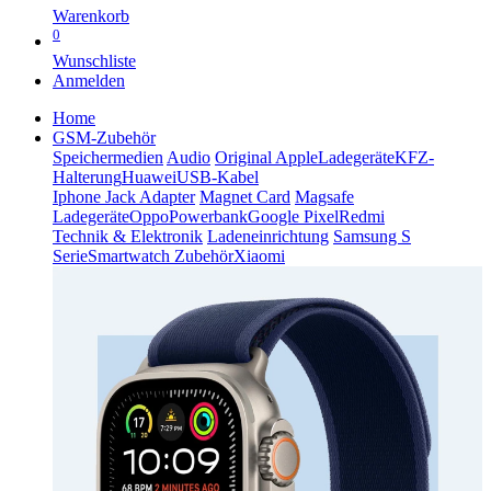
Warenkorb
0
Wunschliste
Anmelden
Home
GSM-Zubehör
Speichermedien
Audio
Original Apple
Ladegeräte
KFZ-
Halterung
Huawei
USB-Kabel
Iphone Jack Adapter
Magnet Card
Magsafe
Ladegeräte
Oppo
Powerbank
Google Pixel
Redmi
Technik & Elektronik
Ladeneinrichtung
Samsung S
Serie
Smartwatch Zubehör
Xiaomi