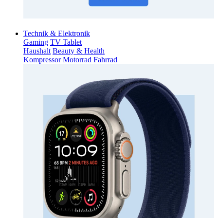
Technik & Elektronik
Gaming
TV Tablet
Haushalt
Beauty & Health
Kompressor
Motorrad
Fahrrad