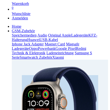
Warenkorb
0
Wunschliste
Anmelden
Home
GSM-Zubehör
Speichermedien
Audio
Original Apple
Ladegeräte
KFZ-
Halterung
Huawei
USB-Kabel
Iphone Jack Adapter
Magnet Card
Magsafe
Ladegeräte
Oppo
Powerbank
Google Pixel
Redmi
Technik & Elektronik
Ladeneinrichtung
Samsung S
Serie
Smartwatch Zubehör
Xiaomi