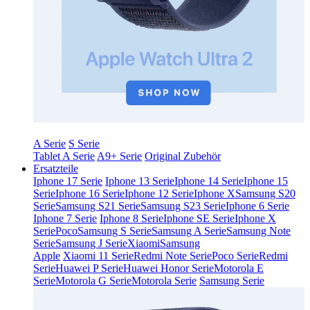
A Serie
S Serie
Tablet A Serie
A9+ Serie
Original Zubehör
Ersatzteile
Iphone 17 Serie
Iphone 13 Serie
Iphone 14 Serie
Iphone 15
Serie
Iphone 16 Serie
Iphone 12 Serie
Iphone X
Samsung S20
Serie
Samsung S21 Serie
Samsung S23 Serie
Iphone 6 Serie
Iphone 7 Serie
Iphone 8 Serie
Iphone SE Serie
Iphone X
Serie
Poco
Samsung S Serie
Samsung A Serie
Samsung Note
Serie
Samsung J Serie
Xiaomi
Samsung
Apple
Xiaomi 11 Serie
Redmi Note Serie
Poco Serie
Redmi
Serie
Huawei P Serie
Huawei Honor Serie
Motorola E
Serie
Motorola G Serie
Motorola Serie
Samsung Serie