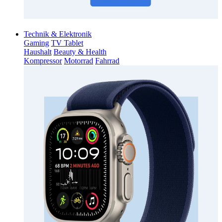
Technik & Elektronik
Gaming
TV Tablet
Haushalt
Beauty & Health
Kompressor
Motorrad
Fahrrad