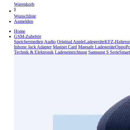
Warenkorb
0
Wunschliste
Anmelden
Home
GSM-Zubehör
Speichermedien
Audio
Original Apple
Ladegeräte
KFZ-Halteru
Iphone Jack Adapter
Magnet Card
Magsafe Ladegeräte
Oppo
P
Technik & Elektronik
Ladeneinrichtung
Samsung S Serie
Smart