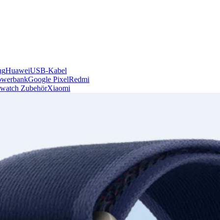
ng
Huawei
USB-Kabel
owerbank
Google Pixel
Redmi
watch Zubehör
Xiaomi