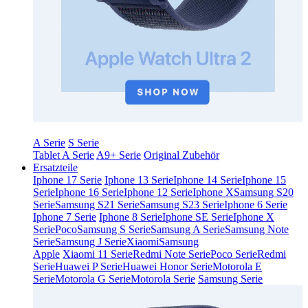
A Serie
S Serie
Tablet A Serie
A9+ Serie
Original Zubehör
Ersatzteile
Iphone 17 Serie
Iphone 13 Serie
Iphone 14 Serie
Iphone 15
Serie
Iphone 16 Serie
Iphone 12 Serie
Iphone X
Samsung S20
Serie
Samsung S21 Serie
Samsung S23 Serie
Iphone 6 Serie
Iphone 7 Serie
Iphone 8 Serie
Iphone SE Serie
Iphone X
Serie
Poco
Samsung S Serie
Samsung A Serie
Samsung Note
Serie
Samsung J Serie
Xiaomi
Samsung
Apple
Xiaomi 11 Serie
Redmi Note Serie
Poco Serie
Redmi
Serie
Huawei P Serie
Huawei Honor Serie
Motorola E
Serie
Motorola G Serie
Motorola Serie
Samsung Serie