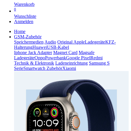
Warenkorb
0
Wunschliste
Anmelden
Home
GSM-Zubehör
Speichermedien
Audio
Original Apple
Ladegeräte
KFZ-
Halterung
Huawei
USB-Kabel
Iphone Jack Adapter
Magnet Card
Magsafe
Ladegeräte
Oppo
Powerbank
Google Pixel
Redmi
Technik & Elektronik
Ladeneinrichtung
Samsung S
Serie
Smartwatch Zubehör
Xiaomi