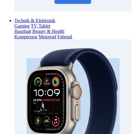
Technik & Elektronik
Gaming
TV Tablet
Haushalt
Beauty & Health
Kompressor
Motorrad
Fahrrad