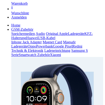
Warenkorb
0
Wunschliste
Anmelden
Home
GSM-Zubehör
Speichermedien
Audio
Original Apple
Ladegeräte
KFZ-
Halterung
Huawei
USB-Kabel
Iphone Jack Adapter
Magnet Card
Magsafe
Ladegeräte
Oppo
Powerbank
Google Pixel
Redmi
Technik & Elektronik
Ladeneinrichtung
Samsung S
Serie
Smartwatch Zubehör
Xiaomi