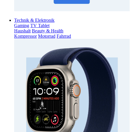
Technik & Elektronik
Gaming
TV Tablet
Haushalt
Beauty & Health
Kompressor
Motorrad
Fahrrad