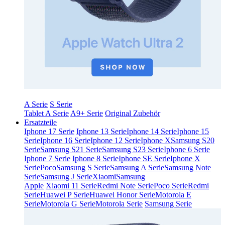
A Serie
S Serie
Tablet A Serie
A9+ Serie
Original Zubehör
Ersatzteile
Iphone 17 Serie
Iphone 13 Serie
Iphone 14 Serie
Iphone 15
Serie
Iphone 16 Serie
Iphone 12 Serie
Iphone X
Samsung S20
Serie
Samsung S21 Serie
Samsung S23 Serie
Iphone 6 Serie
Iphone 7 Serie
Iphone 8 Serie
Iphone SE Serie
Iphone X
Serie
Poco
Samsung S Serie
Samsung A Serie
Samsung Note
Serie
Samsung J Serie
Xiaomi
Samsung
Apple
Xiaomi 11 Serie
Redmi Note Serie
Poco Serie
Redmi
Serie
Huawei P Serie
Huawei Honor Serie
Motorola E
Serie
Motorola G Serie
Motorola Serie
Samsung Serie