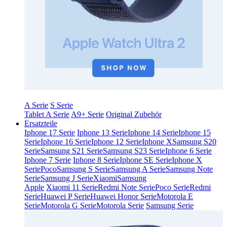
A Serie
S Serie
Tablet A Serie
A9+ Serie
Original Zubehör
Ersatzteile
Iphone 17 Serie
Iphone 13 Serie
Iphone 14 Serie
Iphone 15
Serie
Iphone 16 Serie
Iphone 12 Serie
Iphone X
Samsung S20
Serie
Samsung S21 Serie
Samsung S23 Serie
Iphone 6 Serie
Iphone 7 Serie
Iphone 8 Serie
Iphone SE Serie
Iphone X
Serie
Poco
Samsung S Serie
Samsung A Serie
Samsung Note
Serie
Samsung J Serie
Xiaomi
Samsung
Apple
Xiaomi 11 Serie
Redmi Note Serie
Poco Serie
Redmi
Serie
Huawei P Serie
Huawei Honor Serie
Motorola E
Serie
Motorola G Serie
Motorola Serie
Samsung Serie