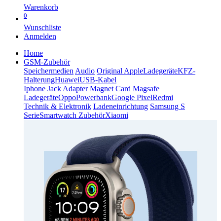
Warenkorb
0
Wunschliste
Anmelden
Home
GSM-Zubehör
Speichermedien
Audio
Original Apple
Ladegeräte
KFZ-
Halterung
Huawei
USB-Kabel
Iphone Jack Adapter
Magnet Card
Magsafe
Ladegeräte
Oppo
Powerbank
Google Pixel
Redmi
Technik & Elektronik
Ladeneinrichtung
Samsung S
Serie
Smartwatch Zubehör
Xiaomi