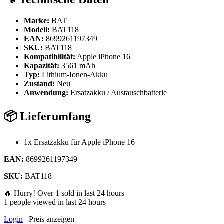
Marke:
BAT
Modell:
BAT118
EAN:
8699261197349
SKU:
BAT118
Kompatibilität:
Apple iPhone 16
Kapazität:
3561 mAh
Typ:
Lithium-Ionen-Akku
Zustand:
Neu
Anwendung:
Ersatzakku / Austauschbatterie
📦 Lieferumfang
1x Ersatzakku für Apple iPhone 16
EAN:
8699261197349
SKU:
BAT118
🔥 Hurry! Over
1
sold in last 24 hours
1
people viewed in last 24 hours
Login
Preis anzeigen