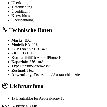
Überladung
Tiefentladung
Überhitzung
Kurzschluss
Überspannung
🔧 Technische Daten
Marke:
BAT
Modell:
BAT118
EAN:
8699261197349
SKU:
BAT118
Kompatibilität:
Apple iPhone 16
Kapazität:
3561 mAh
Typ:
Lithium-Ionen-Akku
Zustand:
Neu
Anwendung:
Ersatzakku / Austauschbatterie
📦 Lieferumfang
1x Ersatzakku für Apple iPhone 16
EAN:
8699261197349