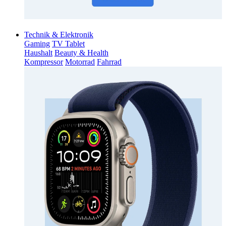
Technik & Elektronik
Gaming
TV Tablet
Haushalt
Beauty & Health
Kompressor
Motorrad
Fahrrad