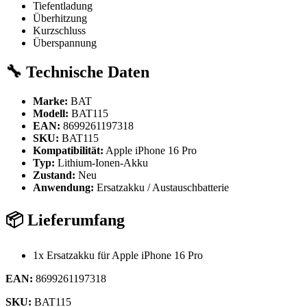
Tiefentladung
Überhitzung
Kurzschluss
Überspannung
🔧 Technische Daten
Marke:
BAT
Modell:
BAT115
EAN:
8699261197318
SKU:
BAT115
Kompatibilität:
Apple iPhone 16 Pro
Typ:
Lithium-Ionen-Akku
Zustand:
Neu
Anwendung:
Ersatzakku / Austauschbatterie
📦 Lieferumfang
1x Ersatzakku für Apple iPhone 16 Pro
EAN:
8699261197318
SKU:
BAT115