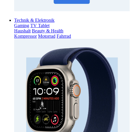
Technik & Elektronik
Gaming
TV Tablet
Haushalt
Beauty & Health
Kompressor
Motorrad
Fahrrad