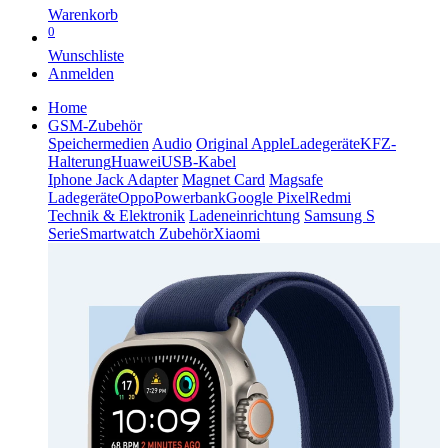
Warenkorb
0
Wunschliste
Anmelden
Home
GSM-Zubehör
Speichermedien
Audio
Original Apple
Ladegeräte
KFZ-
Halterung
Huawei
USB-Kabel
Iphone Jack Adapter
Magnet Card
Magsafe
Ladegeräte
Oppo
Powerbank
Google Pixel
Redmi
Technik & Elektronik
Ladeneinrichtung
Samsung S
Serie
Smartwatch Zubehör
Xiaomi