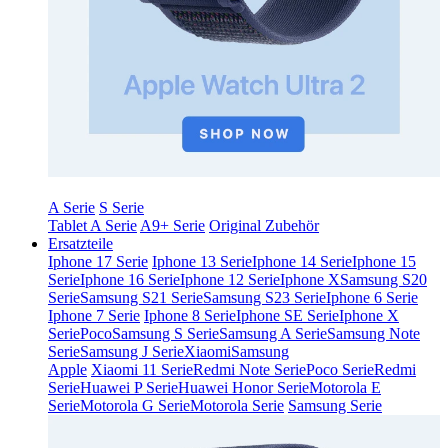
A Serie
S Serie
Tablet A Serie
A9+ Serie
Original Zubehör
Ersatzteile
Iphone 17 Serie
Iphone 13 Serie
Iphone 14 Serie
Iphone 15
Serie
Iphone 16 Serie
Iphone 12 Serie
Iphone X
Samsung S20
Serie
Samsung S21 Serie
Samsung S23 Serie
Iphone 6 Serie
Iphone 7 Serie
Iphone 8 Serie
Iphone SE Serie
Iphone X
Serie
Poco
Samsung S Serie
Samsung A Serie
Samsung Note
Serie
Samsung J Serie
Xiaomi
Samsung
Apple
Xiaomi 11 Serie
Redmi Note Serie
Poco Serie
Redmi
Serie
Huawei P Serie
Huawei Honor Serie
Motorola E
Serie
Motorola G Serie
Motorola Serie
Samsung Serie