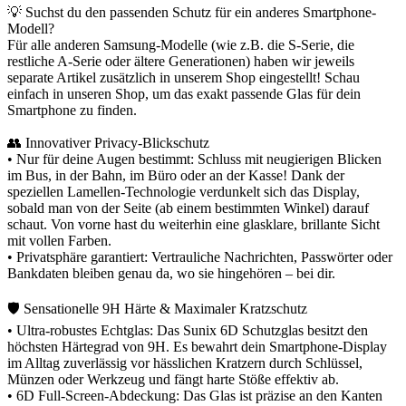
💡 Suchst du den passenden Schutz für ein anderes Smartphone-
Modell?
Für alle anderen Samsung-Modelle (wie z.B. die S-Serie, die
restliche A-Serie oder ältere Generationen) haben wir jeweils
separate Artikel zusätzlich in unserem Shop eingestellt! Schau
einfach in unseren Shop, um das exakt passende Glas für dein
Smartphone zu finden.
👥 Innovativer Privacy-Blickschutz
• Nur für deine Augen bestimmt: Schluss mit neugierigen Blicken
im Bus, in der Bahn, im Büro oder an der Kasse! Dank der
speziellen Lamellen-Technologie verdunkelt sich das Display,
sobald man von der Seite (ab einem bestimmten Winkel) darauf
schaut. Von vorne hast du weiterhin eine glasklare, brillante Sicht
mit vollen Farben.
• Privatsphäre garantiert: Vertrauliche Nachrichten, Passwörter oder
Bankdaten bleiben genau da, wo sie hingehören – bei dir.
🛡️ Sensationelle 9H Härte & Maximaler Kratzschutz
• Ultra-robustes Echtglas: Das Sunix 6D Schutzglas besitzt den
höchsten Härtegrad von 9H. Es bewahrt dein Smartphone-Display
im Alltag zuverlässig vor hässlichen Kratzern durch Schlüssel,
Münzen oder Werkzeug und fängt harte Stöße effektiv ab.
• 6D Full-Screen-Abdeckung: Das Glas ist präzise an den Kanten