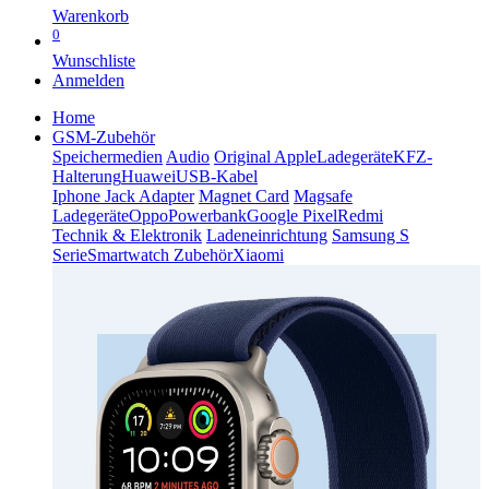
Warenkorb
0
Wunschliste
Anmelden
Home
GSM-Zubehör
Speichermedien
Audio
Original Apple
Ladegeräte
KFZ-
Halterung
Huawei
USB-Kabel
Iphone Jack Adapter
Magnet Card
Magsafe
Ladegeräte
Oppo
Powerbank
Google Pixel
Redmi
Technik & Elektronik
Ladeneinrichtung
Samsung S
Serie
Smartwatch Zubehör
Xiaomi