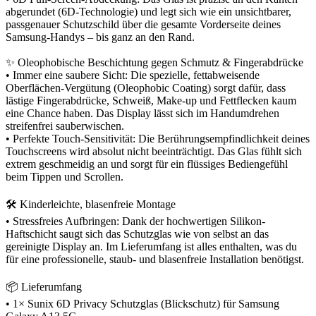
abgerundet (6D-Technologie) und legt sich wie ein unsichtbarer,
passgenauer Schutzschild über die gesamte Vorderseite deines
Samsung-Handys – bis ganz an den Rand.
✨ Oleophobische Beschichtung gegen Schmutz & Fingerabdrücke
• Immer eine saubere Sicht: Die spezielle, fettabweisende
Oberflächen-Vergütung (Oleophobic Coating) sorgt dafür, dass
lästige Fingerabdrücke, Schweiß, Make-up und Fettflecken kaum
eine Chance haben. Das Display lässt sich im Handumdrehen
streifenfrei sauberwischen.
• Perfekte Touch-Sensitivität: Die Berührungsempfindlichkeit deines
Touchscreens wird absolut nicht beeinträchtigt. Das Glas fühlt sich
extrem geschmeidig an und sorgt für ein flüssiges Bediengefühl
beim Tippen und Scrollen.
🛠️ Kinderleichte, blasenfreie Montage
• Stressfreies Aufbringen: Dank der hochwertigen Silikon-
Haftschicht saugt sich das Schutzglas wie von selbst an das
gereinigte Display an. Im Lieferumfang ist alles enthalten, was du
für eine professionelle, staub- und blasenfreie Installation benötigst.
📦 Lieferumfang
• 1× Sunix 6D Privacy Schutzglas (Blickschutz) für Samsung