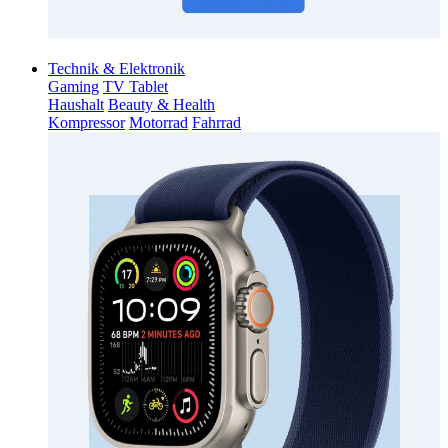
Technik & Elektronik
Gaming
TV Tablet
Haushalt
Beauty & Health
Kompressor
Motorrad
Fahrrad