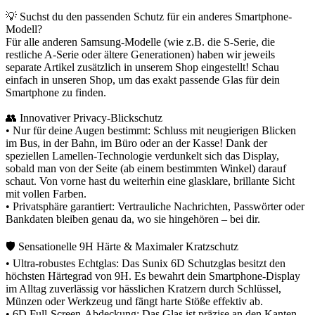
💡 Suchst du den passenden Schutz für ein anderes Smartphone-
Modell?
Für alle anderen Samsung-Modelle (wie z.B. die S-Serie, die
restliche A-Serie oder ältere Generationen) haben wir jeweils
separate Artikel zusätzlich in unserem Shop eingestellt! Schau
einfach in unseren Shop, um das exakt passende Glas für dein
Smartphone zu finden.
👥 Innovativer Privacy-Blickschutz
• Nur für deine Augen bestimmt: Schluss mit neugierigen Blicken
im Bus, in der Bahn, im Büro oder an der Kasse! Dank der
speziellen Lamellen-Technologie verdunkelt sich das Display,
sobald man von der Seite (ab einem bestimmten Winkel) darauf
schaut. Von vorne hast du weiterhin eine glasklare, brillante Sicht
mit vollen Farben.
• Privatsphäre garantiert: Vertrauliche Nachrichten, Passwörter oder
Bankdaten bleiben genau da, wo sie hingehören – bei dir.
🛡️ Sensationelle 9H Härte & Maximaler Kratzschutz
• Ultra-robustes Echtglas: Das Sunix 6D Schutzglas besitzt den
höchsten Härtegrad von 9H. Es bewahrt dein Smartphone-Display
im Alltag zuverlässig vor hässlichen Kratzern durch Schlüssel,
Münzen oder Werkzeug und fängt harte Stöße effektiv ab.
• 6D Full-Screen-Abdeckung: Das Glas ist präzise an den Kanten