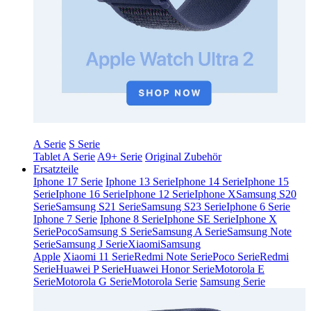
A Serie
S Serie
Tablet A Serie
A9+ Serie
Original Zubehör
Ersatzteile
Iphone 17 Serie
Iphone 13 Serie
Iphone 14 Serie
Iphone 15
Serie
Iphone 16 Serie
Iphone 12 Serie
Iphone X
Samsung S20
Serie
Samsung S21 Serie
Samsung S23 Serie
Iphone 6 Serie
Iphone 7 Serie
Iphone 8 Serie
Iphone SE Serie
Iphone X
Serie
Poco
Samsung S Serie
Samsung A Serie
Samsung Note
Serie
Samsung J Serie
Xiaomi
Samsung
Apple
Xiaomi 11 Serie
Redmi Note Serie
Poco Serie
Redmi
Serie
Huawei P Serie
Huawei Honor Serie
Motorola E
Serie
Motorola G Serie
Motorola Serie
Samsung Serie