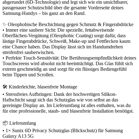
abgerundet (6D-Technologie) und legt sich wie ein unsichtbarer,
passgenauer Schutzschild über die gesamte Vorderseite deines
Samsung-Handys – bis ganz an den Rand.
✨ Oleophobische Beschichtung gegen Schmutz & Fingerabdrücke
• Immer eine saubere Sicht: Die spezielle, fettabweisende
Oberflächen-Vergütung (Oleophobic Coating) sorgt dafür, dass
lästige Fingerabdrücke, Schweiß, Make-up und Fettflecken kaum
eine Chance haben. Das Display lässt sich im Handumdrehen
streifenfrei sauberwischen.
• Perfekte Touch-Sensitivität: Die Berührungsempfindlichkeit deines
Touchscreens wird absolut nicht beeinträchtigt. Das Glas fühlt sich
extrem geschmeidig an und sorgt für ein flüssiges Bediengefühl
beim Tippen und Scrollen.
🛠️ Kinderleichte, blasenfreie Montage
• Stressfreies Aufbringen: Dank der hochwertigen Silikon-
Haftschicht saugt sich das Schutzglas wie von selbst an das
gereinigte Display an. Im Lieferumfang ist alles enthalten, was du
für eine professionelle, staub- und blasenfreie Installation benötigst.
📦 Lieferumfang
• 1× Sunix 6D Privacy Schutzglas (Blickschutz) für Samsung
Galaxy A13 5G