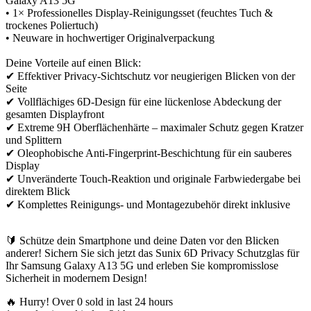
Galaxy A13 5G
• 1× Professionelles Display-Reinigungsset (feuchtes Tuch &
trockenes Poliertuch)
• Neuware in hochwertiger Originalverpackung
Deine Vorteile auf einen Blick:
✔ Effektiver Privacy-Sichtschutz vor neugierigen Blicken von der
Seite
✔ Vollflächiges 6D-Design für eine lückenlose Abdeckung der
gesamten Displayfront
✔ Extreme 9H Oberflächenhärte – maximaler Schutz gegen Kratzer
und Splittern
✔ Oleophobische Anti-Fingerprint-Beschichtung für ein sauberes
Display
✔ Unveränderte Touch-Reaktion und originale Farbwiedergabe bei
direktem Blick
✔ Komplettes Reinigungs- und Montagezubehör direkt inklusive
🔰 Schütze dein Smartphone und deine Daten vor den Blicken
anderer! Sichern Sie sich jetzt das Sunix 6D Privacy Schutzglas für
Ihr Samsung Galaxy A13 5G und erleben Sie kompromisslose
Sicherheit in modernem Design!
🔥 Hurry! Over
0
sold in last 24 hours