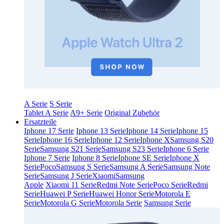
A Serie
S Serie
Tablet A Serie
A9+ Serie
Original Zubehör
Ersatzteile
Iphone 17 Serie
Iphone 13 Serie
Iphone 14 Serie
Iphone 15
Serie
Iphone 16 Serie
Iphone 12 Serie
Iphone X
Samsung S20
Serie
Samsung S21 Serie
Samsung S23 Serie
Iphone 6 Serie
Iphone 7 Serie
Iphone 8 Serie
Iphone SE Serie
Iphone X
Serie
Poco
Samsung S Serie
Samsung A Serie
Samsung Note
Serie
Samsung J Serie
Xiaomi
Samsung
Apple
Xiaomi 11 Serie
Redmi Note Serie
Poco Serie
Redmi
Serie
Huawei P Serie
Huawei Honor Serie
Motorola E
Serie
Motorola G Serie
Motorola Serie
Samsung Serie