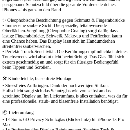
passgenauer Schutzschild über die gesamte Vorderseite deines
iPhones – bis ganz an den Rand.
✨ Oleophobische Beschichtung gegen Schmutz & Fingerabdrücke
• Immer eine saubere Sicht: Die spezielle, fettabweisende
Oberflächen-Vergütung (Oleophobic Coating) sorgt dafür, dass
lästige Fingerabdrücke, Schweiß, Make-up und Fettflecken kaum
eine Chance haben. Das Display lässt sich im Handumdrehen
streifenfrei sauberwischen.
• Perfekte Touch-Sensitivität: Die Berührungsempfindlichkeit deines
Touchscreens wird absolut nicht beeinträchtigt. Das Glas fühlt sich
extrem geschmeidig an und sorgt für ein flüssiges Bediengefühl
beim Tippen und Scrollen.
🛠️ Kinderleichte, blasenfreie Montage
• Stressfreies Aufbringen: Dank der hochwertigen Silikon-
Haftschicht saugt sich das Schutzglas wie von selbst an das
gereinigte Display an. Im Lieferumfang is alles enthalten, was du für
eine professionelle, staub- und blasenfreie Installation benötigst.
📦 Lieferumfang
• 1× Sunix 6D Privacy Schutzglas (Blickschutz) für iPhone 13 Pro
Max
• 1× Professionelles Display-Reinigungsset (feuchtes Tuch &