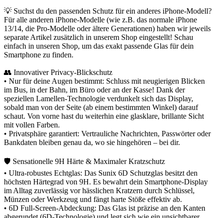
💡 Suchst du den passenden Schutz für ein anderes iPhone-Modell?
Für alle anderen iPhone-Modelle (wie z.B. das normale iPhone
13/14, die Pro-Modelle oder ältere Generationen) haben wir jeweils
separate Artikel zusätzlich in unserem Shop eingestellt! Schau
einfach in unseren Shop, um das exakt passende Glas für dein
Smartphone zu finden.
👥 Innovativer Privacy-Blickschutz
• Nur für deine Augen bestimmt: Schluss mit neugierigen Blicken
im Bus, in der Bahn, im Büro oder an der Kasse! Dank der
speziellen Lamellen-Technologie verdunkelt sich das Display,
sobald man von der Seite (ab einem bestimmten Winkel) darauf
schaut. Von vorne hast du weiterhin eine glasklare, brillante Sicht
mit vollen Farben.
• Privatsphäre garantiert: Vertrauliche Nachrichten, Passwörter oder
Bankdaten bleiben genau da, wo sie hingehören – bei dir.
🛡️ Sensationelle 9H Härte & Maximaler Kratzschutz
• Ultra-robustes Echtglas: Das Sunix 6D Schutzglas besitzt den
höchsten Härtegrad von 9H. Es bewahrt dein Smartphone-Display
im Alltag zuverlässig vor hässlichen Kratzern durch Schlüssel,
Münzen oder Werkzeug und fängt harte Stöße effektiv ab.
• 6D Full-Screen-Abdeckung: Das Glas ist präzise an den Kanten
abgerundet (6D-Technologie) und legt sich wie ein unsichtbarer,