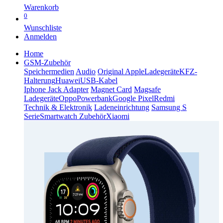
Warenkorb
0
Wunschliste
Anmelden
Home
GSM-Zubehör
Speichermedien
Audio
Original Apple
Ladegeräte
KFZ-
Halterung
Huawei
USB-Kabel
Iphone Jack Adapter
Magnet Card
Magsafe
Ladegeräte
Oppo
Powerbank
Google Pixel
Redmi
Technik & Elektronik
Ladeneinrichtung
Samsung S
Serie
Smartwatch Zubehör
Xiaomi