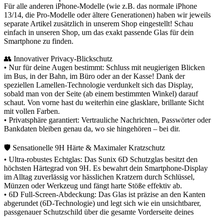
Für alle anderen iPhone-Modelle (wie z.B. das normale iPhone
13/14, die Pro-Modelle oder ältere Generationen) haben wir jeweils
separate Artikel zusätzlich in unserem Shop eingestellt! Schau
einfach in unseren Shop, um das exakt passende Glas für dein
Smartphone zu finden.
👥 Innovativer Privacy-Blickschutz
• Nur für deine Augen bestimmt: Schluss mit neugierigen Blicken
im Bus, in der Bahn, im Büro oder an der Kasse! Dank der
speziellen Lamellen-Technologie verdunkelt sich das Display,
sobald man von der Seite (ab einem bestimmten Winkel) darauf
schaut. Von vorne hast du weiterhin eine glasklare, brillante Sicht
mit vollen Farben.
• Privatsphäre garantiert: Vertrauliche Nachrichten, Passwörter oder
Bankdaten bleiben genau da, wo sie hingehören – bei dir.
🛡️ Sensationelle 9H Härte & Maximaler Kratzschutz
• Ultra-robustes Echtglas: Das Sunix 6D Schutzglas besitzt den
höchsten Härtegrad von 9H. Es bewahrt dein Smartphone-Display
im Alltag zuverlässig vor hässlichen Kratzern durch Schlüssel,
Münzen oder Werkzeug und fängt harte Stöße effektiv ab.
• 6D Full-Screen-Abdeckung: Das Glas ist präzise an den Kanten
abgerundet (6D-Technologie) und legt sich wie ein unsichtbarer,
passgenauer Schutzschild über die gesamte Vorderseite deines