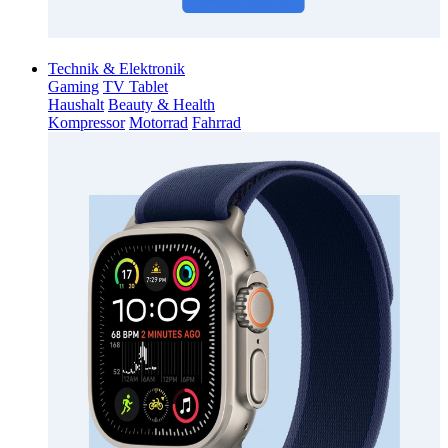
Technik & Elektronik
Gaming
TV Tablet
Haushalt
Beauty & Health
Kompressor
Motorrad
Fahrrad