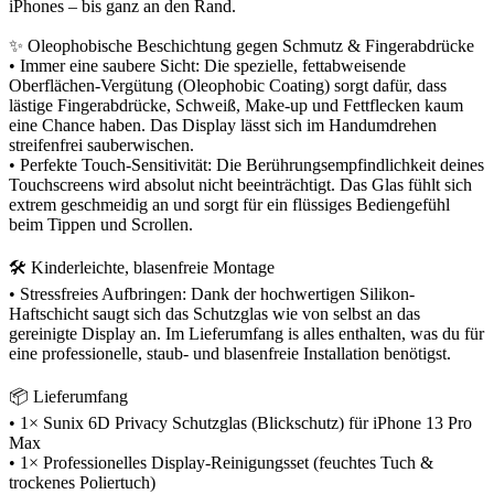
iPhones – bis ganz an den Rand.
✨ Oleophobische Beschichtung gegen Schmutz & Fingerabdrücke
• Immer eine saubere Sicht: Die spezielle, fettabweisende
Oberflächen-Vergütung (Oleophobic Coating) sorgt dafür, dass
lästige Fingerabdrücke, Schweiß, Make-up und Fettflecken kaum
eine Chance haben. Das Display lässt sich im Handumdrehen
streifenfrei sauberwischen.
• Perfekte Touch-Sensitivität: Die Berührungsempfindlichkeit deines
Touchscreens wird absolut nicht beeinträchtigt. Das Glas fühlt sich
extrem geschmeidig an und sorgt für ein flüssiges Bediengefühl
beim Tippen und Scrollen.
🛠️ Kinderleichte, blasenfreie Montage
• Stressfreies Aufbringen: Dank der hochwertigen Silikon-
Haftschicht saugt sich das Schutzglas wie von selbst an das
gereinigte Display an. Im Lieferumfang is alles enthalten, was du für
eine professionelle, staub- und blasenfreie Installation benötigst.
📦 Lieferumfang
• 1× Sunix 6D Privacy Schutzglas (Blickschutz) für iPhone 13 Pro
Max
• 1× Professionelles Display-Reinigungsset (feuchtes Tuch &
trockenes Poliertuch)