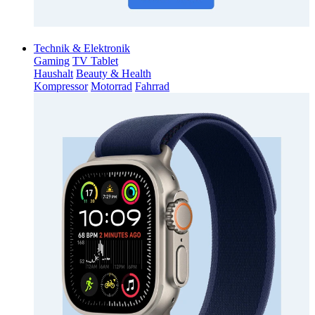
Technik & Elektronik
Gaming
TV Tablet
Haushalt
Beauty & Health
Kompressor
Motorrad
Fahrrad