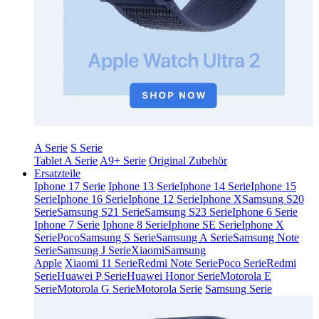
A Serie
S Serie
Tablet A Serie
A9+ Serie
Original Zubehör
Ersatzteile
Iphone 17 Serie
Iphone 13 Serie
Iphone 14 Serie
Iphone 15
Serie
Iphone 16 Serie
Iphone 12 Serie
Iphone X
Samsung S20
Serie
Samsung S21 Serie
Samsung S23 Serie
Iphone 6 Serie
Iphone 7 Serie
Iphone 8 Serie
Iphone SE Serie
Iphone X
Serie
Poco
Samsung S Serie
Samsung A Serie
Samsung Note
Serie
Samsung J Serie
Xiaomi
Samsung
Apple
Xiaomi 11 Serie
Redmi Note Serie
Poco Serie
Redmi
Serie
Huawei P Serie
Huawei Honor Serie
Motorola E
Serie
Motorola G Serie
Motorola Serie
Samsung Serie