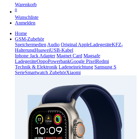
Warenkorb
0
Wunschliste
Anmelden
Home
GSM-Zubehör
Speichermedien
Audio
Original Apple
Ladegeräte
KFZ-
Halterung
Huawei
USB-Kabel
Iphone Jack Adapter
Magnet Card
Magsafe
Ladegeräte
Oppo
Powerbank
Google Pixel
Redmi
Technik & Elektronik
Ladeneinrichtung
Samsung S
Serie
Smartwatch Zubehör
Xiaomi